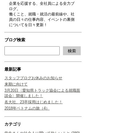
企業を応援する、全社員による全力ブ
ログ。
働くこと、就職・就活の最前線や、社
員の日々の仕事内容、イベントの裏側
についてを日々更新！
ブログ検索
最新記事
スタッフブログお休みのお知らせ
来期に向けて
3月20日〈愛知県トラック協会による就職面
談会〉開催しました！
名大社、23卒採用はじめました！
2018年ベトナムの旅（4）
カテゴリ