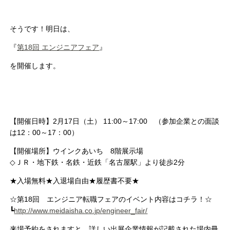
そうです！明日は、
『
第18回 エンジニアフェア
』
を開催します。
【開催日時】2月17日（土） 11:00～17:00 （参加企業との面談
は12：00～17：00）
【開催場所】ウインクあいち 8階展示場
◇ＪＲ・地下鉄・名鉄・近鉄「名古屋駅」より徒歩2分
★入場無料★入退場自由★履歴書不要★
☆第18回
エンジニア
転職
フェア
のイベント内容はコチラ！☆
┗
http://www.meidaisha.co.jp/
engineer_fair/
来場予約をされますと、
詳しい出展企業情報が記載された場内冊