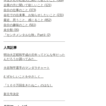
学生さんや社会人に聞いて欲しいこと (389)
企業の方に聞いて欲しいこと (121)
自分の仕事のこと (373)
会社での出来事、お知らせしたいこと (231)
最近、思うこと、感じること (852)
自分の趣味のこと (561)
未分類 (35)
『センチメンタルな秋』Part① (2)
人気記事
明治大正昭和平成の元年ってどんな年だった
んだろうか調べてみた。
大谷翔平選手のマンダラチャート
むずかしいことをやさしく…
『１００万回生きたねこ』のはなし
新元号決定