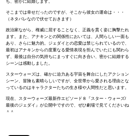
ち、密かに結婚します。
そこまでは幸せだったのですが、そこから彼女の運命は・・・
（ネタバレなので伏せておきます）
政治家ながら、権威に屈することなく、正義を貫く姿に胸撃たれ
ます。また、アナキンとの関係性においては、人間らしい一面も
あり、さらに魅力的。ジェダイとの恋愛は禁じられているので、
最初はアナキンからの度重なる愛情表現を拒んでいたにも関わら
ず、最後は自分の気持ちにまっすぐに向き合い、密かに結婚する
シーンは感動しました。
スターウォーズは、確かに迫力ある宇宙を舞台にしたアクション
シーン、冒険も素晴らしいですが、全世帯から愛される理由とな
っているのはキャラクターたちの生き様や人間性だと思います。
現在、スターウォーズ最新作エピソード８『スター・ウォーズ/
最後のジェダイ』が公開中ですので、ぜひ劇場で見てくださいね
＾＾