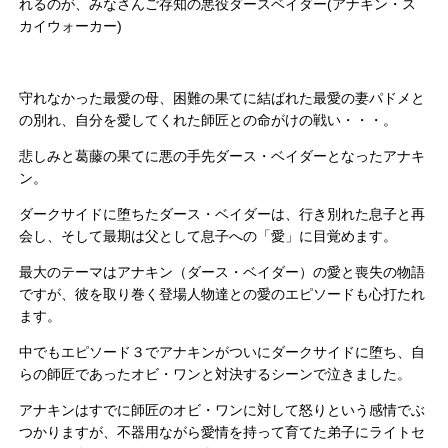
れるのが、みなさんご存知の悪役ダースベイダー(アナキン・ス
カイウォーカー)
守れなかった最愛の母、困難の果てに結ばれた最愛の妻パドメと
の別れ、自分を愛してくれた師匠との命がけの戦い・・・。
悲しみと葛藤の果てに悪の手先ダース・ベイダーとなったアナキ
ン。
ダークサイドに堕ちたダース・ベイダーは、行き別れた息子と再
会し、そして最期は父として息子への「愛」に目覚めます。
最大のテーマはアナキン（ダース・ベイダー）の愛と喪失の物語
ですが、彼を取り巻く登場人物達との愛のエピソードも心打たれ
ます。
中でもエピソード３でアナキンがついにダークサイドに堕ち、自
らの師匠であったオビ・ワンと対決するシーンで泣きました。
アナキンはすでに師匠のオビ・ワンに対して怒りという感情でぶ
つかりますが、不器用ながら愛情を持って育てた弟子にライトセ