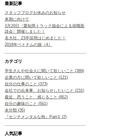
最新記事
スタッフブログお休みのお知らせ
来期に向けて
3月20日〈愛知県トラック協会による就職面
談会〉開催しました！
名大社、23卒採用はじめました！
2018年ベトナムの旅（4）
カテゴリ
学生さんや社会人に聞いて欲しいこと (389)
企業の方に聞いて欲しいこと (121)
自分の仕事のこと (373)
会社での出来事、お知らせしたいこと (231)
最近、思うこと、感じること (852)
自分の趣味のこと (561)
未分類 (35)
『センチメンタルな秋』Part① (2)
人気記事