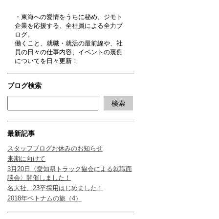
・東海への愛情をうちに秘め、ジモト
企業を応援する、全社員による全力ブ
ログ。
働くこと、就職・就活の最前線や、社
員の日々の仕事内容、イベントの裏側
についてを日々更新！
ブログ検索
最新記事
スタッフブログお休みのお知らせ
来期に向けて
3月20日〈愛知県トラック協会による就職面
談会〉開催しました！
名大社、23卒採用はじめました！
2018年ベトナムの旅（4）