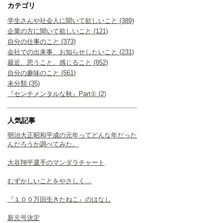
カテゴリ
学生さんや社会人に聞いて欲しいこと (389)
企業の方に聞いて欲しいこと (121)
自分の仕事のこと (373)
会社での出来事、お知らせしたいこと (231)
最近、思うこと、感じること (852)
自分の趣味のこと (561)
未分類 (35)
『センチメンタルな秋』Part① (2)
人気記事
明治大正昭和平成の元年ってどんな年だった
んだろうか調べてみた。
大谷翔平選手のマンダラチャート
むずかしいことをやさしく…
『１００万回生きたねこ』のはなし
新元号決定