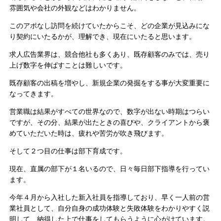
雰囲気や会社の外観などはわかりません。
このアポなし訪問を続けていたからこそ、どの企業が見込みにな
り契約にいたるかが、理解でき、現在にいたると思います。
求人広告業界は、競合他社も多くあり、既存顧客のみでは、売り
上げ数字を伸ばすことは難しいです。
既存顧客の出稿を増やし、新規企業の発掘をする事が大変重要に
なってきます。
営業職は結果がすべての世界なので、数字が出ない時期はつらい
ですが、その分、結果が出たときの喜びや、クライアントから褒
めていただいた時は、疲れや苦労が吹き飛びます。
そして２つ目の仕事は部下育成です。
現在、直属の部下が１名いるので、日々毎日部下指導を行ってい
ます。
今年４月から入社した新入社員を指導しており、早く一人前の営
業社員として、自分自身の成功体験と失敗体験をわかりやすく説
明して、納得した上で仕事をしてもらうように心がけています。