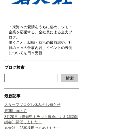
・東海への愛情をうちに秘め、ジモト
企業を応援する、全社員による全力ブ
ログ。
働くこと、就職・就活の最前線や、社
員の日々の仕事内容、イベントの裏側
についてを日々更新！
ブログ検索
最新記事
スタッフブログお休みのお知らせ
来期に向けて
3月20日〈愛知県トラック協会による就職面
談会〉開催しました！
名大社、23卒採用はじめました！