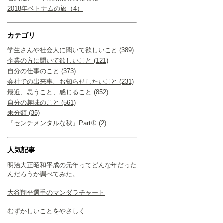
2018年ベトナムの旅（4）
カテゴリ
学生さんや社会人に聞いて欲しいこと (389)
企業の方に聞いて欲しいこと (121)
自分の仕事のこと (373)
会社での出来事、お知らせしたいこと (231)
最近、思うこと、感じること (852)
自分の趣味のこと (561)
未分類 (35)
『センチメンタルな秋』Part① (2)
人気記事
明治大正昭和平成の元年ってどんな年だった
んだろうか調べてみた。
大谷翔平選手のマンダラチャート
むずかしいことをやさしく…