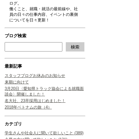
ログ。
働くこと、就職・就活の最前線や、社
員の日々の仕事内容、イベントの裏側
についてを日々更新！
ブログ検索
最新記事
スタッフブログお休みのお知らせ
来期に向けて
3月20日〈愛知県トラック協会による就職面
談会〉開催しました！
名大社、23卒採用はじめました！
2018年ベトナムの旅（4）
カテゴリ
学生さんや社会人に聞いて欲しいこと (389)