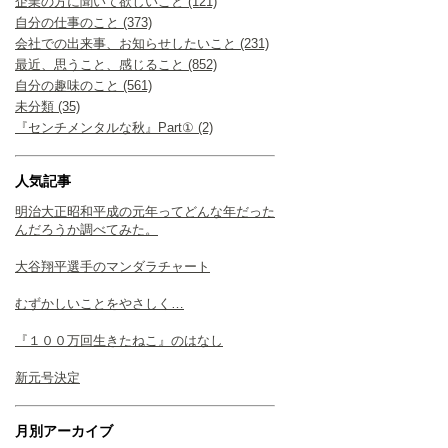
企業の方に聞いて欲しいこと (121)
自分の仕事のこと (373)
会社での出来事、お知らせしたいこと (231)
最近、思うこと、感じること (852)
自分の趣味のこと (561)
未分類 (35)
『センチメンタルな秋』Part① (2)
人気記事
明治大正昭和平成の元年ってどんな年だった
んだろうか調べてみた。
大谷翔平選手のマンダラチャート
むずかしいことをやさしく…
『１００万回生きたねこ』のはなし
新元号決定
月別アーカイブ