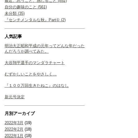
最近、思うこと、感じること (852)
自分の趣味のこと (561)
未分類 (35)
『センチメンタルな秋』Part① (2)
人気記事
明治大正昭和平成の元年ってどんな年だった
んだろうか調べてみた。
大谷翔平選手のマンダラチャート
むずかしいことをやさしく…
『１００万回生きたねこ』のはなし
新元号決定
月別アーカイブ
2022年3月
(19)
2022年2月
(18)
2022年1月
(18)