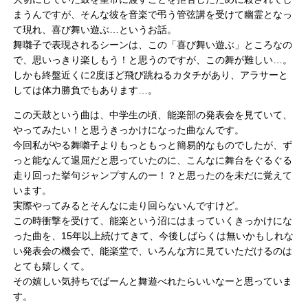
まうんですが、そんな彼を音楽で弔う管弦講を受けて幽霊となっ
て現れ、喜び舞い遊ぶ…というお話。
舞囃子で表現されるシーンは、この「喜び舞い遊ぶ」ところなの
で、思いっきり楽しもう！と思うのですが、この舞が難しい…。
しかも終盤近くに2度ほど飛び跳ねるカタチがあり、アラサーと
しては体力勝負でもあります…。
この天鼓という曲は、中学生の頃、能楽部の発表会を見ていて、
やってみたい！と思うきっかけになった曲なんです。
今回私がやる舞囃子よりもっともっと簡易的なものでしたが、ず
っと能なんて退屈だと思っていたのに、こんなに舞台をぐるぐる
走り回った挙句ジャンプすんのー！？と思ったのを未だに覚えて
います。
実際やってみるとそんなに走り回らないんですけど。
この時衝撃を受けて、能楽という沼にはまっていくきっかけにな
った曲を、15年以上続けてきて、今後しばらくは無いかもしれな
い発表会の機会で、能楽堂で、いろんな方に見ていただけるのは
とても嬉しくて。
その嬉しい気持ちでばーんと舞遊べれたらいいなーと思っていま
す。