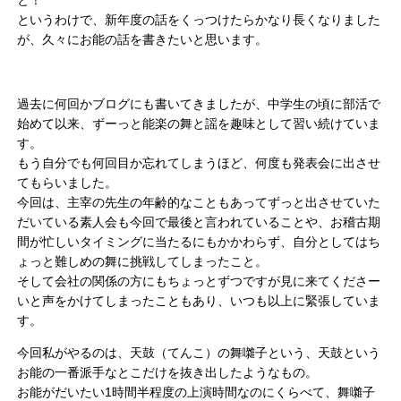
というわけで、新年度の話をくっつけたらかなり長くなりました
が、久々にお能の話を書きたいと思います。
過去に何回かブログにも書いてきましたが、中学生の頃に部活で
始めて以来、ずーっと能楽の舞と謡を趣味として習い続けていま
す。
もう自分でも何回目か忘れてしまうほど、何度も発表会に出させ
てもらいました。
今回は、主宰の先生の年齢的なこともあってずっと出させていた
だいている素人会も今回で最後と言われていることや、お稽古期
間が忙しいタイミングに当たるにもかかわらず、自分としてはち
ょっと難しめの舞に挑戦してしまったこと。
そして会社の関係の方にもちょっとずつですが見に来てくださー
いと声をかけてしまったこともあり、いつも以上に緊張していま
す。
今回私がやるのは、天鼓（てんこ）の舞囃子という、天鼓という
お能の一番派手なとこだけを抜き出したようなもの。
お能がだいたい1時間半程度の上演時間なのにくらべて、舞囃子