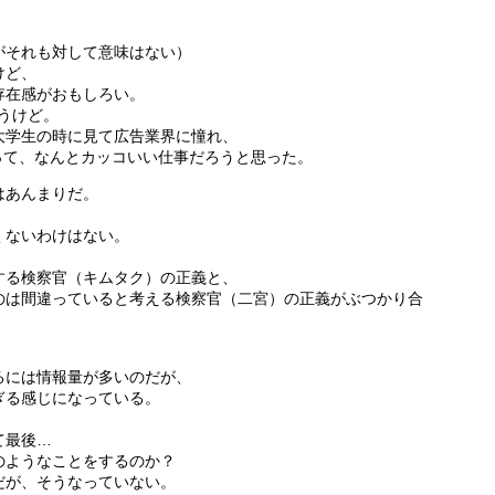
がそれも対して意味はない）
けど、
存在感がおもしろい。
ろうけど。
大学生の時に見て広告業界に憧れ、
って、なんとカッコいい仕事だろうと思った。
はあんまりだ。
くないわけはない。
する検察官（キムタク）の正義と、
のは間違っていると考える検察官（二宮）の正義がぶつかり合
るには情報量が多いのだが、
ぎる感じになっている。
て最後…
のようなことをするのか？
だが、そうなっていない。