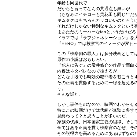
年齢も同世代で
だからと言ってなんの共通点も無いが、
（ちなみにイチローも貴花田も同じ年だ
キムタクはもちろんカッコいいのだろう
それだけじゃない特別なキムタクという
まあただのミーハーなfanというだけだ
ドラマでは『ラブジェネレーション』を
『HERO』では検察官のイメージが変わ
この『検察側の罪人』は多分映画として
原作の小説はおもしろい。
『犯人に告ぐ』の雫井脩介の作品で面白
内容はネタバレなので控えるが、
どんな手段でも時効の犯罪者を裁こうと
その正義を貫徹するために一線を超える
う。
そんな話だ。
しかし事件ものなので、映画でわからせ
特にこの映画だけでは伏線が無駄に多す
見終わって？と思うことが多いのだ。
家族の伏線、日本国家主義の組織、そし
全てはある正義を貫く検察官のなぜ、そ
その説得力を高めるためにあるはずなの