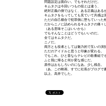
問題設定は面白い。でもそれだけだ。
キムタクは今回いつもの役とは違う、
絶対正義の側ではなく、ある正義はある
キムタクをもってしても見ていて共感は
ただの自己都合で犯罪側に堕ちていった
だからニノに詰められるキムタクの痛々
（ある意味そこはいいかも）
でもそんなことはどうでもいいのだ。
全てはキムタクだ。
ニノだ。
両方とも役者としては魅力的で互いの演
ただのアイドルと思うと印象が変わる。
でもこれ、ひと昔ならテレビの歌番組で
ふと我に帰ると何か変な感じだ。
原作はおもしろいのになあ。少し残念。
（あ、この映画、すでに社長がブログで
以上、高井でした。