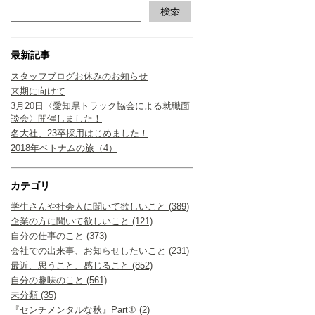
最新記事
スタッフブログお休みのお知らせ
来期に向けて
3月20日〈愛知県トラック協会による就職面
談会〉開催しました！
名大社、23卒採用はじめました！
2018年ベトナムの旅（4）
カテゴリ
学生さんや社会人に聞いて欲しいこと (389)
企業の方に聞いて欲しいこと (121)
自分の仕事のこと (373)
会社での出来事、お知らせしたいこと (231)
最近、思うこと、感じること (852)
自分の趣味のこと (561)
未分類 (35)
『センチメンタルな秋』Part① (2)