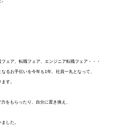
た。
援フェア、転職フェア、エンジニア転職フェア・・・
となるお手伝いを今年も1年、社員一丸となって、
ります。
で力をもらったり、自分に置き換え、
いました。