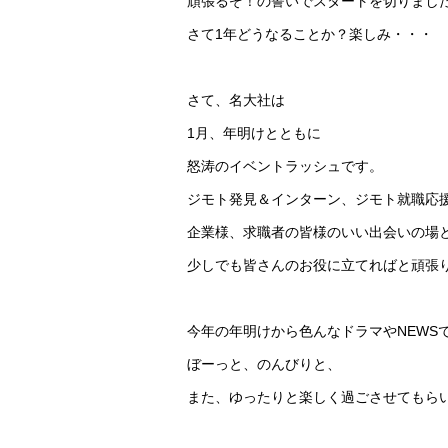
頑張るぞ！の誓いでスタートを切りまし
さて1年どうなることか？楽しみ・・・
さて、名大社は
1月、年明けとともに
怒涛のイベントラッシュです。
ジモト発見＆インターン、ジモト就職応
企業様、求職者の皆様のいい出会いの場
少しでも皆さんのお役に立てればと頑張
今年の年明けから色んなドラマやNEWS
ぼーっと、のんびりと、
また、ゆったりと楽しく過ごさせてもら