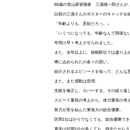
86歳の登山家冒険家 三浦雄一郎さんが
以前の三浦さんのポスターのキャッチを
『年齢よりも、意欲だろっ。』
「いくつになっても、年齢なんて関係な
年明け早々考えさせられました。
また、去年以上に、箱根駅伝では盛り上
襷に込められたの各々の思い。
紹介されるエピソードを知って、どんな
また、また感動は倍増。
失敗を修正し、カバーする。その繰り返
スピード重視の考えから、体力重視の考
努力が実を結んだ東海大の総合優勝。
区間1位ばかりでなくても、総合優勝で
青学は区間1位が多くても、残念ながら