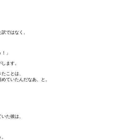
た訳ではなく、
う！」
がします。
きたことは、
組めていたんだなあ、と。
。
ていた彼は、
う。