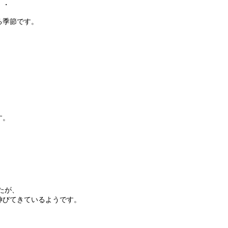
・・
る季節です。
す。
たが、
伸びてきているようです。