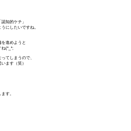
。
「認知的ケチ」
ようにしたいですね。
備を進めようと
*_*;
なってしまうので、
思います（笑）
します。