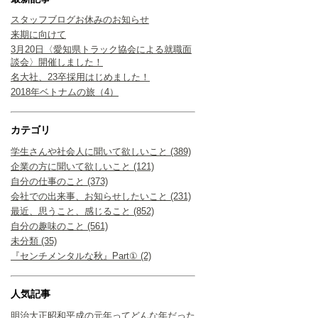
スタッフブログお休みのお知らせ
来期に向けて
3月20日〈愛知県トラック協会による就職面
談会〉開催しました！
名大社、23卒採用はじめました！
2018年ベトナムの旅（4）
カテゴリ
学生さんや社会人に聞いて欲しいこと (389)
企業の方に聞いて欲しいこと (121)
自分の仕事のこと (373)
会社での出来事、お知らせしたいこと (231)
最近、思うこと、感じること (852)
自分の趣味のこと (561)
未分類 (35)
『センチメンタルな秋』Part① (2)
人気記事
明治大正昭和平成の元年ってどんな年だった