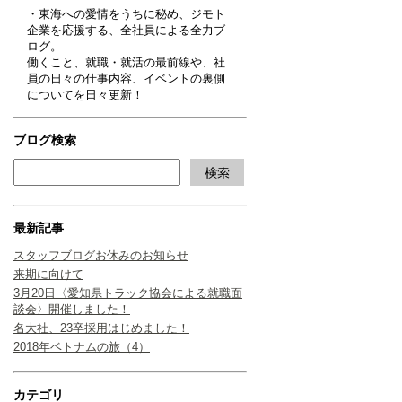
・東海への愛情をうちに秘め、ジモト
企業を応援する、全社員による全力ブ
ログ。
働くこと、就職・就活の最前線や、社
員の日々の仕事内容、イベントの裏側
についてを日々更新！
ブログ検索
最新記事
スタッフブログお休みのお知らせ
来期に向けて
3月20日〈愛知県トラック協会による就職面
談会〉開催しました！
名大社、23卒採用はじめました！
2018年ベトナムの旅（4）
カテゴリ