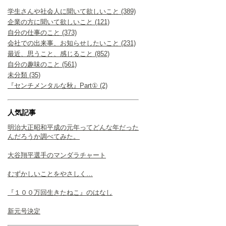
学生さんや社会人に聞いて欲しいこと (389)
企業の方に聞いて欲しいこと (121)
自分の仕事のこと (373)
会社での出来事、お知らせしたいこと (231)
最近、思うこと、感じること (852)
自分の趣味のこと (561)
未分類 (35)
『センチメンタルな秋』Part① (2)
人気記事
明治大正昭和平成の元年ってどんな年だった
んだろうか調べてみた。
大谷翔平選手のマンダラチャート
むずかしいことをやさしく…
『１００万回生きたねこ』のはなし
新元号決定