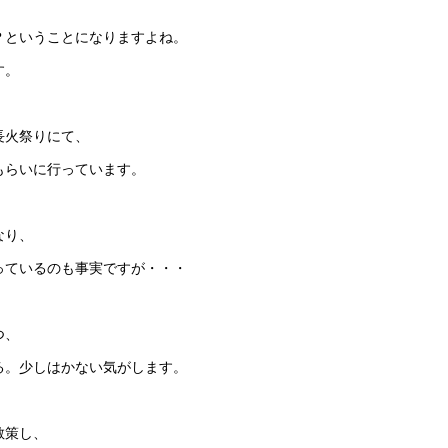
？ということになりますよね。
す。
長火祭りにて、
もらいに行っています。
なり、
っているのも事実ですが・・・
つ、
る。少しはかない気がします。
散策し、