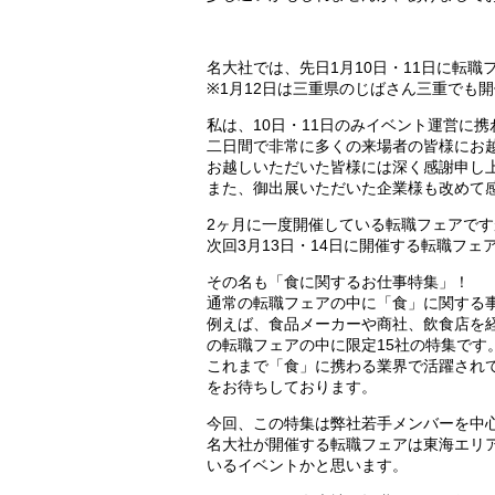
名大社では、先日1月10日・11日に転職
※1月12日は三重県のじばさん三重でも
私は、10日・11日のみイベント運営に
二日間で非常に多くの来場者の皆様にお
お越しいただいた皆様には深く感謝申し
また、御出展いただいた企業様も改めて
2ヶ月に一度開催している転職フェアです
次回3月13日・14日に開催する転職フ
その名も「食に関するお仕事特集」！
通常の転職フェアの中に「食」に関する
例えば、食品メーカーや商社、飲食店を
の転職フェアの中に限定15社の特集です
これまで「食」に携わる業界で活躍され
をお待ちしております。
今回、この特集は弊社若手メンバーを中
名大社が開催する転職フェアは東海エリ
いるイベントかと思います。