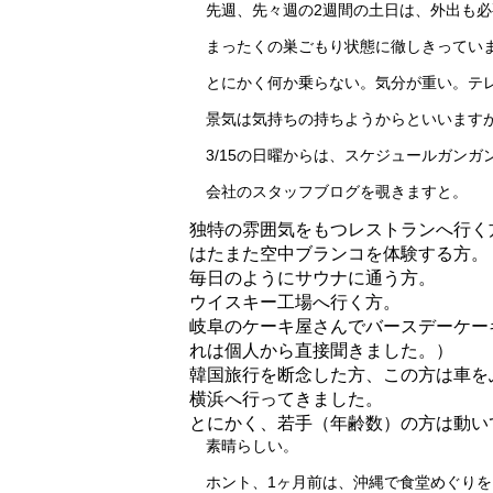
先週、先々週の2週間の土日は、外出も
まったくの巣ごもり状態に徹しきってい
とにかく何か乗らない。気分が重い。
テ
景気は気持ちの持ちようからといいます
3/15の日曜からは、
スケジュールガンガ
会社のスタッフブログを覗きますと。
独特の雰囲気をもつレストランへ行く
はたまた空中ブランコを体験する方。
毎日のようにサウナに通う方。
ウイスキー工場へ行く方。
岐阜のケーキ屋さんでバースデーケー
れは個人から直接聞きました。）
韓国旅行を断念した方、この方は車を
横浜へ行ってきました。
とにかく、若手（年齢数）の方は動い
素晴らしい。
ホント、1ヶ月前は、沖縄で食堂めぐり