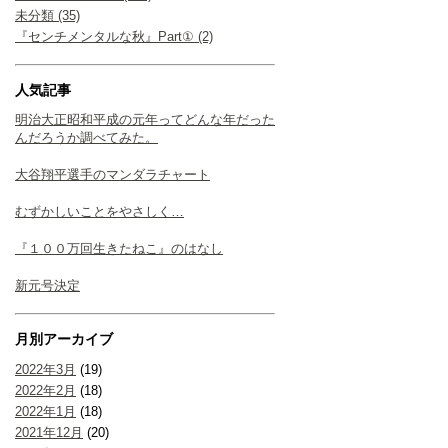
未分類 (35)
『センチメンタルな秋』Part① (2)
人気記事
明治大正昭和平成の元年ってどんな年だった
んだろうか調べてみた。
大谷翔平選手のマンダラチャート
むずかしいことをやさしく…
『１００万回生きたねこ』のはなし
新元号決定
月別アーカイブ
2022年3月
(19)
2022年2月
(18)
2022年1月
(18)
2021年12月
(20)