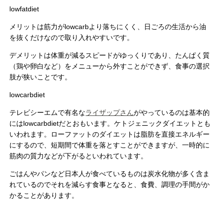
lowfatdiet
メリットは筋力がlowcarbより落ちにくく、日ごろの生活から油
を抜くだけなので取り入れやすいです。
デメリットは体重が減るスピードがゆっくりであり、たんぱく質
（鶏や卵白など）をメニューから外すことができず、食事の選択
肢が狭いことです。
lowcarbdiet
テレビシーエムで有名な
ライザップさん
がやっているのは基本的
にはlowcarbdietだとおもいます。ケトジェニックダイエットとも
いわれます。ローファットのダイエットは脂肪を直接エネルギー
にするので、短期間で体重を落とすことができますが、一時的に
筋肉の質力などが下がるといわれています。
ごはんやパンなど日本人が食べているものは炭水化物が多く含ま
れているのでそれを減らす食事となると、食費、調理の手間がか
かることがあります。