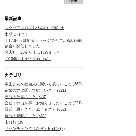
最新記事
スタッフブログお休みのお知らせ
来期に向けて
3月20日〈愛知県トラック協会による就職面
談会〉開催しました！
名大社、23卒採用はじめました！
2018年ベトナムの旅（4）
カテゴリ
学生さんや社会人に聞いて欲しいこと (389)
企業の方に聞いて欲しいこと (121)
自分の仕事のこと (373)
会社での出来事、お知らせしたいこと (231)
最近、思うこと、感じること (852)
自分の趣味のこと (561)
未分類 (35)
『センチメンタルな秋』Part① (2)