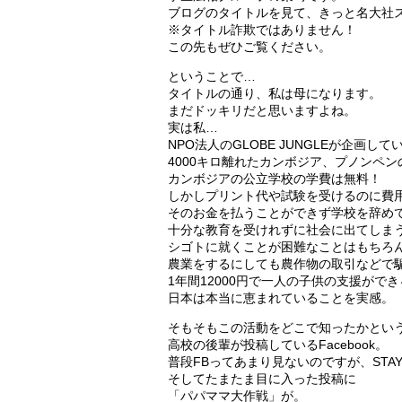
ブログのタイトルを見て、きっと名大社
※タイトル詐欺ではありません！
この先もぜひご覧ください。
ということで…
タイトルの通り、私は母になります。
まだドッキリだと思いますよね。
実は私…
NPO法人のGLOBE JUNGLEが企画
4000キロ離れたカンボジア、プノンペ
カンボジアの公立学校の学費は無料！
しかしプリント代や試験を受けるのに費
そのお金を払うことができず学校を辞め
十分な教育を受けれずに社会に出てしま
シゴトに就くことが困難なことはもちろ
農業をするにしても農作物の取引などで騙され
1年間12000円で一人の子供の支援が
日本は本当に恵まれていることを実感。
そもそもこの活動をどこで知ったかとい
高校の後輩が投稿しているFacebook。
普段FBってあまり見ないのですが、STAY
そしてたまたま目に入った投稿に
「パパママ大作戦」が。