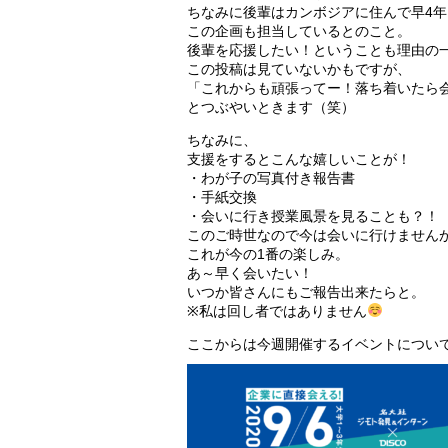
ちなみに後輩はカンボジアに住んで早4年
この企画も担当しているとのこと。
後輩を応援したい！ということも理由の
この投稿は見ていないかもですが、
「これからも頑張ってー！落ち着いたら
とつぶやいときます（笑）
ちなみに、
支援をするとこんな嬉しいことが！
・わが子の写真付き報告書
・手紙交換
・会いに行き授業風景を見ることも？！
このご時世なので今は会いに行けません
これが今の1番の楽しみ。
あ～早く会いたい！
いつか皆さんにもご報告出来たらと。
※私は回し者ではありません
ここからは今週開催するイベントについ