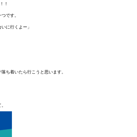
！！
一つです。
会いに行くよー」
が落ち着いたら行こうと思います。
て。