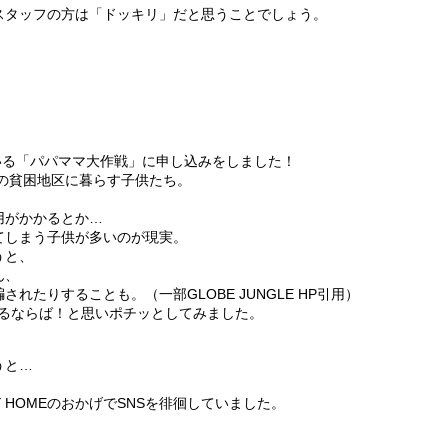
スタッフの方は「ドッキリ」だと思うことでしょう。
している「パパママ大作戦」に申し込みをしました！
ンの貧困地区に暮らす子供たち。
用がかかるとか…
てしまう子供が多いのが現実。
うと、
ん、
たりすることも。（一部GLOBE JUNGLE HP引用）
できるならば！と思いポチッとしてみました。
うと…
 HOMEのおかげでSNSを徘徊していました。