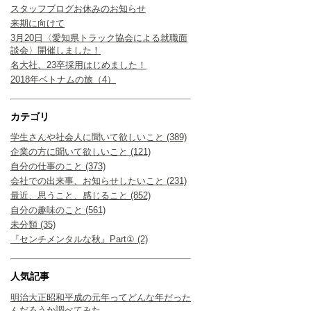
スタッフブログお休みのお知らせ
来期に向けて
3月20日〈愛知県トラック協会による就職面
談会〉開催しました！
名大社、23卒採用はじめました！
2018年ベトナムの旅（4）
カテゴリ
学生さんや社会人に聞いて欲しいこと (389)
企業の方に聞いて欲しいこと (121)
自分の仕事のこと (373)
会社での出来事、お知らせしたいこと (231)
最近、思うこと、感じること (852)
自分の趣味のこと (561)
未分類 (35)
『センチメンタルな秋』Part① (2)
人気記事
明治大正昭和平成の元年ってどんな年だった
んだろうか調べてみた。