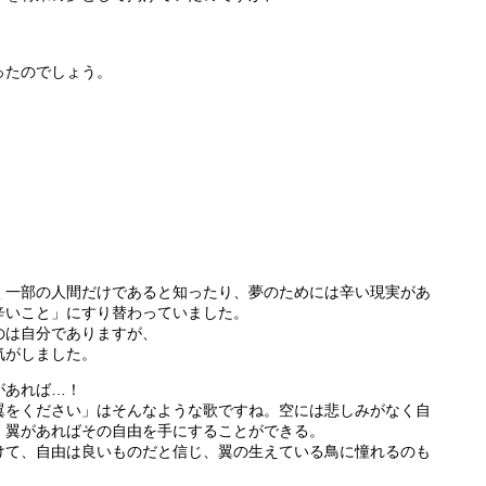
。
ったのでしょう。
く一部の人間だけであると知ったり、夢のためには辛い現実があ
辛いこと」にすり替わっていました。
のは自分でありますが、
気がしました。
があれば…！
翼をください」はそんなような歌ですね。空には悲しみがなく自
、翼があればその自由を手にすることができる。
けて、自由は良いものだと信じ、翼の生えている鳥に憧れるのも