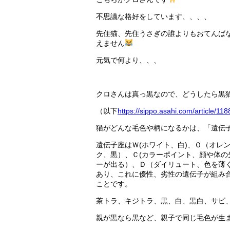
不思議な格好をしています、、、、
先住猫、先住うさぎの誰よりもおてんば
えません
元気で何より、、、
クロさんは真っ黒なので、どうしたら黒
（以下
https://sippo.asahi.com/article/11
猫がどんな毛色や柄になるかは、「遺伝
遺伝子座はＷ(ホワイト、白)、Ｏ（オレ
ク、黒）、Ｃ(カラーポイント、顔や体の
ーが出る）、Ｄ（ダイリュート、色を薄
あり、これに優性、劣性の遺伝子が組み
ことです。
茶トラ、キジトラ、黒、白、黒白、サビ、
親が黒なら黒など、親子で同じ毛色が生