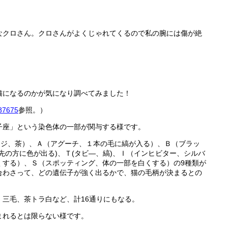
なクロさん。クロさんがよくじゃれてくるので私の腕には傷が絶
猫になるのかが気になり調べてみました！
887675
参照。）
子座」という染色体の一部が関与する様です。
ンジ、茶）、Ａ（アグーチ、１本の毛に縞が入る）、Ｂ（ブラッ
先の方に色が出る)、Ｔ(タビ―、縞)、Ｉ（インヒビター、シルバ
くする）、Ｓ（スポッティング、体の一部を白くする）の9種類が
合わさって、どの遺伝子が強く出るかで、猫の毛柄が決まるとの
三毛、茶トラ白など、計16通りにもなる。
まれるとは限らない様です。