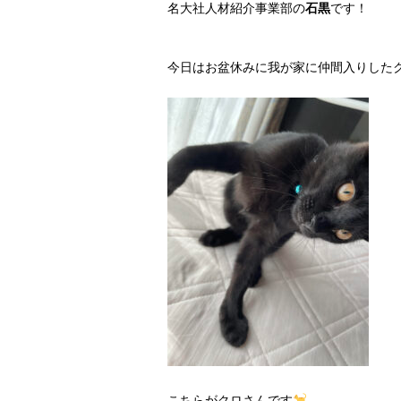
名大社人材紹介事業部の
石黒
です！
今日はお盆休みに我が家に仲間入りした
こちらがクロさんです