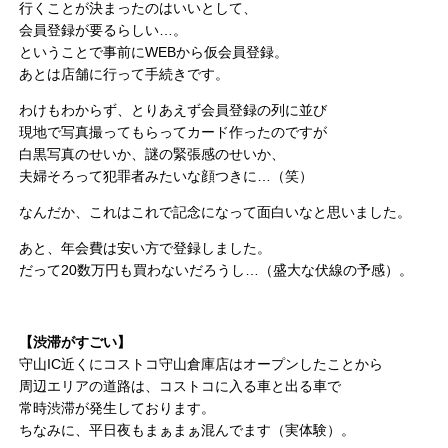
行くことが決まったのはいいとして、
会員登録が要るらしい…。
ということで事前にWEBから仮会員登録。
あとは店舗に行って手続きです。
わけもわからず、とりあえず会員登録の列に並び
現地で写真撮ってもらってカード作ったのですが
白黒写真のせいか、謎の緊張感のせいか、
夫婦そろって犯罪者みたいな顔つきに…（笑）
なんだか、これはこれで記念になって面白いなと思いました。
あと、年会費は安い方で登録しました。
だって20数万円も買わないだろうし…（盛大な伏線の予感）。
【渋滞がすごい】
守山IC近くにコストコ守山倉庫店はオープンしたことから
周辺エリアの道路は、コストコに入る車と出る車で
常時渋滞が発生しております。
ちなみに、平日夜もまぁまぁ混んでます（実体験）。