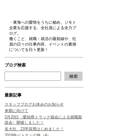
・東海への愛情をうちに秘め、ジモト
企業を応援する、全社員による全力ブ
ログ。
働くこと、就職・就活の最前線や、社
員の日々の仕事内容、イベントの裏側
についてを日々更新！
ブログ検索
最新記事
スタッフブログお休みのお知らせ
来期に向けて
3月20日〈愛知県トラック協会による就職面
談会〉開催しました！
名大社、23卒採用はじめました！
2018年ベトナムの旅（4）