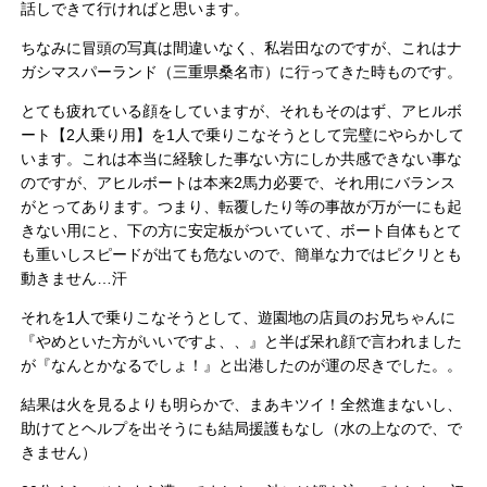
話しできて行ければと思います。
ちなみに冒頭の写真は間違いなく、私岩田なのですが、これはナ
ガシマスパーランド（三重県桑名市）に行ってきた時ものです。
とても疲れている顔をしていますが、それもそのはず、アヒルボ
ート【2人乗り用】を1人で乗りこなそうとして完璧にやらかして
います。これは本当に経験した事ない方にしか共感できない事な
のですが、アヒルボートは本来2馬力必要で、それ用にバランス
がとってあります。つまり、転覆したり等の事故が万が一にも起
きない用にと、下の方に安定板がついていて、ボート自体もとて
も重いしスピードが出ても危ないので、簡単な力ではピクリとも
動きません…汗
それを1人で乗りこなそうとして、遊園地の店員のお兄ちゃんに
『やめといた方がいいですよ、、』と半ば呆れ顔で言われました
が『なんとかなるでしょ！』と出港したのが運の尽きでした。。
結果は火を見るよりも明らかで、まあキツイ！全然進まないし、
助けてとヘルプを出そうにも結局援護もなし（水の上なので、で
きません）