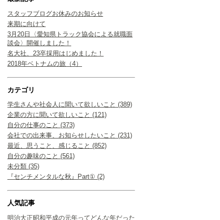
スタッフブログお休みのお知らせ
来期に向けて
3月20日〈愛知県トラック協会による就職面
談会〉開催しました！
名大社、23卒採用はじめました！
2018年ベトナムの旅（4）
カテゴリ
学生さんや社会人に聞いて欲しいこと (389)
企業の方に聞いて欲しいこと (121)
自分の仕事のこと (373)
会社での出来事、お知らせしたいこと (231)
最近、思うこと、感じること (852)
自分の趣味のこと (561)
未分類 (35)
『センチメンタルな秋』Part① (2)
人気記事
明治大正昭和平成の元年ってどんな年だった