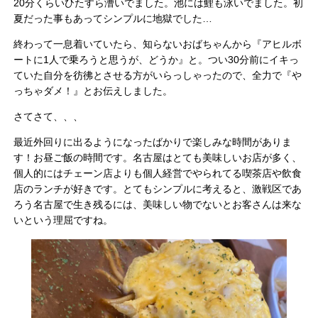
20分くらいひたすら漕いでました。池には鯉も泳いでました。初
夏だった事もあってシンプルに地獄でした…
終わって一息着いていたら、知らないおばちゃんから『アヒルボ
ートに1人で乗ろうと思うが、どうか』と。つい30分前にイキっ
ていた自分を彷彿とさせる方がいらっしゃったので、全力で『や
っちゃダメ！』とお伝えしました。
さてさて、、、
最近外回りに出るようになったばかりで楽しみな時間がありま
す！お昼ご飯の時間です。名古屋はとても美味しいお店が多く、
個人的にはチェーン店よりも個人経営でやられてる喫茶店や飲食
店のランチが好きです。とてもシンプルに考えると、激戦区であ
ろう名古屋で生き残るには、美味しい物でないとお客さんは来な
いという理屈ですね。