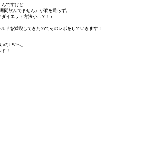
くんですけど
1週間飲んでません）が喉を通らず。
いダイエット方法か…？！）
ールドを満喫してきたのでそのレポをしていきます！
いのUSJへ。
ルド！