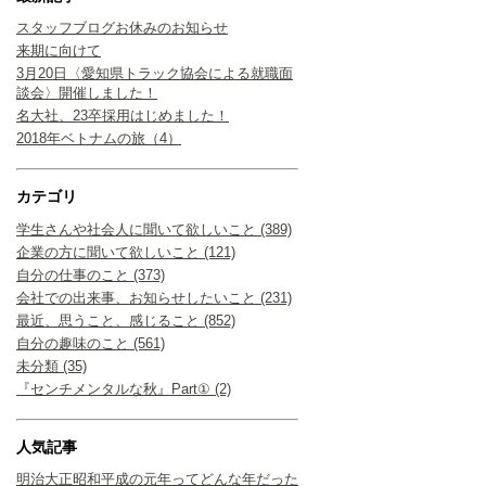
スタッフブログお休みのお知らせ
来期に向けて
3月20日〈愛知県トラック協会による就職面
談会〉開催しました！
名大社、23卒採用はじめました！
2018年ベトナムの旅（4）
カテゴリ
学生さんや社会人に聞いて欲しいこと (389)
企業の方に聞いて欲しいこと (121)
自分の仕事のこと (373)
会社での出来事、お知らせしたいこと (231)
最近、思うこと、感じること (852)
自分の趣味のこと (561)
未分類 (35)
『センチメンタルな秋』Part① (2)
人気記事
明治大正昭和平成の元年ってどんな年だった