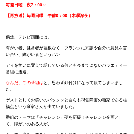
毎週日曜 夜7：00～
【再放送】毎週日曜 午前0：00（木曜深夜）
偶然、テレビ画面には、
障がい者、健常者が垣根なく、フランクに冗談や自分の意見を言
い合い、障がい者というハン
ディを笑いに変えて話している何とも今までにないバラエティー
番組に遭遇。
なんだ、この番組は
と、思わず釘付けになって観てしまいまし
た。
ゲストとしてお笑いのパックンと自らも視覚障害の噺家である桂
福点という噺家さんが出ていました。
番組のテーマは「チャレンジ」夢を応援！チャレンジ企画とし
て、障がいのある人が、