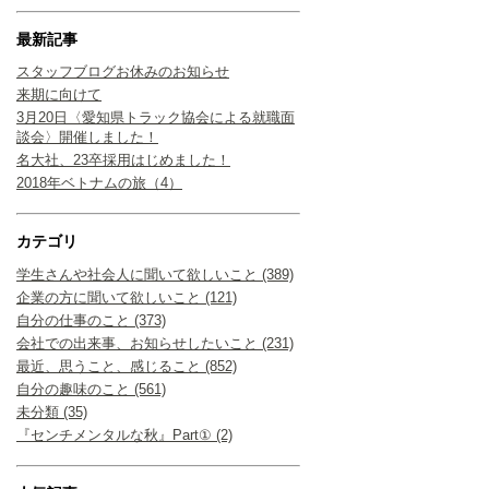
最新記事
スタッフブログお休みのお知らせ
来期に向けて
3月20日〈愛知県トラック協会による就職面
談会〉開催しました！
名大社、23卒採用はじめました！
2018年ベトナムの旅（4）
カテゴリ
学生さんや社会人に聞いて欲しいこと (389)
企業の方に聞いて欲しいこと (121)
自分の仕事のこと (373)
会社での出来事、お知らせしたいこと (231)
最近、思うこと、感じること (852)
自分の趣味のこと (561)
未分類 (35)
『センチメンタルな秋』Part① (2)