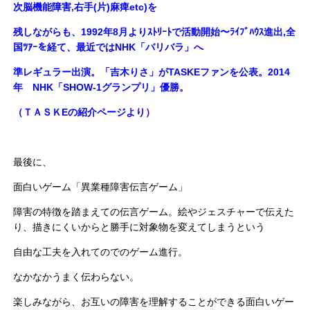
次脳機能障害,右手(片)麻痺etc)を
残しながらも、
1992年8月よりｽﾄﾘｰﾄで活動開始〜ﾗｲﾌﾞﾊｳｽ進出,全
国ﾂｱｰを経て、最近ではNHK「バリバラ」へ
準レギュラー出演。
「吉木りさ」がTASKEファンを公表。2014
年 NHK「SHOW-1グランプリ」優勝。
（ＴＡＳＫEの紹介ページより）
最後に、
面白いゲーム「異業種障害伝言ゲーム」
障害の特徴を踏まえての伝言ゲーム。絵やジェスチャーで伝えた
り、描きにくいからと勝手に対象物を変えてしまうという
自由な工夫を入れてのでのゲーム進行。
なかなかうまく伝わらない。
楽しみながら、お互いの障害を理解することができる面白いゲー