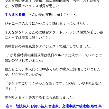
交通事故の後遺症（難聴、高次脳機能障害、右手（片）麻痺な
ど）が原因でバランス感覚が乏しい
ＴＡＳＫＥ※
さんの夢の実現に向けて・・・。
ジャニーズのようにかっこよく踊れるようになりたい。
そんな夢を叶えるために練習スタート。バランス感覚が乏しい彼
にとっては非常に難しいこと。
悪戦苦闘の練習風景をダイジェストで紹介していました。
（1か月猛特訓の練習成果は後日ベルバラ公式サイトで5/11まで
限定公開されていました。
観たところ、本人的には80点くらいの出来と評価していました
が、どう言っていいのか
「ホントすごいよくやったなあ」です。150点、いや180点モノ
です。）
夢を叶えるべく努力する姿にも感動しました。
注※ 朗読詩人,お笑い芸人,音楽家。交通事故の後遺症(難聴,高