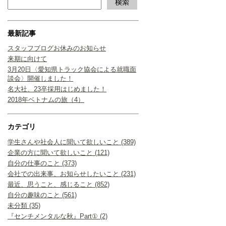
最新記事
スタッフブログお休みのお知らせ
来期に向けて
3月20日〈愛知県トラック協会による就職面
談会〉開催しました！
名大社、23卒採用はじめました！
2018年ベトナムの旅（4）
カテゴリ
学生さんや社会人に聞いて欲しいこと (389)
企業の方に聞いて欲しいこと (121)
自分の仕事のこと (373)
会社での出来事、お知らせしたいこと (231)
最近、思うこと、感じること (852)
自分の趣味のこと (561)
未分類 (35)
『センチメンタルな秋』Part① (2)