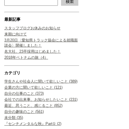
最新記事
スタッフブログお休みのお知らせ
来期に向けて
3月20日〈愛知県トラック協会による就職面
談会〉開催しました！
名大社、23卒採用はじめました！
2018年ベトナムの旅（4）
カテゴリ
学生さんや社会人に聞いて欲しいこと (389)
企業の方に聞いて欲しいこと (121)
自分の仕事のこと (373)
会社での出来事、お知らせしたいこと (231)
最近、思うこと、感じること (852)
自分の趣味のこと (561)
未分類 (35)
『センチメンタルな秋』Part① (2)