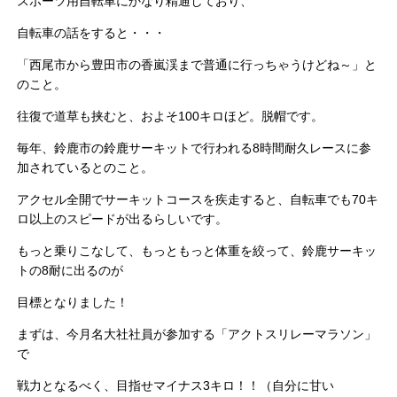
スポーツ用自転車にかなり精通しており、
自転車の話をすると・・・
「西尾市から豊田市の香嵐渓まで普通に行っちゃうけどね～」と
のこと。
往復で道草も挟むと、およそ100キロほど。脱帽です。
毎年、鈴鹿市の鈴鹿サーキットで行われる8時間耐久レースに参
加されているとのこと。
アクセル全開でサーキットコースを疾走すると、自転車でも70キ
ロ以上のスピードが出るらしいです。
もっと乗りこなして、もっともっと体重を絞って、鈴鹿サーキッ
トの8耐に出るのが
目標となりました！
まずは、今月名大社社員が参加する「アクトスリレーマラソン」
で
戦力となるべく、目指せマイナス3キロ！！（自分に甘い