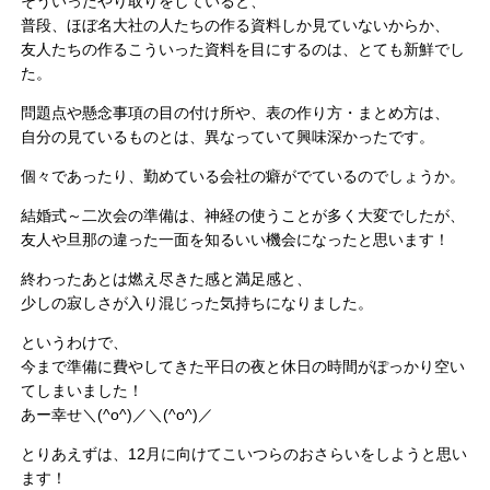
そういったやり取りをしていると、
普段、ほぼ名大社の人たちの作る資料しか見ていないからか、
友人たちの作るこういった資料を目にするのは、とても新鮮でし
た。
問題点や懸念事項の目の付け所や、表の作り方・まとめ方は、
自分の見ているものとは、異なっていて興味深かったです。
個々であったり、勤めている会社の癖がでているのでしょうか。
結婚式～二次会の準備は、神経の使うことが多く大変でしたが、
友人や旦那の違った一面を知るいい機会になったと思います！
終わったあとは燃え尽きた感と満足感と、
少しの寂しさが入り混じった気持ちになりました。
というわけで、
今まで準備に費やしてきた平日の夜と休日の時間がぽっかり空い
てしまいました！
あー幸せ＼(^o^)／＼(^o^)／
とりあえずは、12月に向けてこいつらのおさらいをしようと思い
ます！