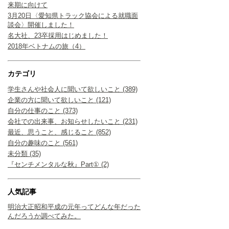
来期に向けて
3月20日〈愛知県トラック協会による就職面
談会〉開催しました！
名大社、23卒採用はじめました！
2018年ベトナムの旅（4）
カテゴリ
学生さんや社会人に聞いて欲しいこと (389)
企業の方に聞いて欲しいこと (121)
自分の仕事のこと (373)
会社での出来事、お知らせしたいこと (231)
最近、思うこと、感じること (852)
自分の趣味のこと (561)
未分類 (35)
『センチメンタルな秋』Part① (2)
人気記事
明治大正昭和平成の元年ってどんな年だった
んだろうか調べてみた。