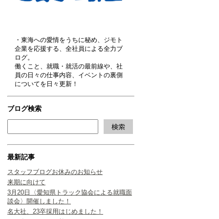
・東海への愛情をうちに秘め、ジモト
企業を応援する、全社員による全力ブ
ログ。
働くこと、就職・就活の最前線や、社
員の日々の仕事内容、イベントの裏側
についてを日々更新！
ブログ検索
最新記事
スタッフブログお休みのお知らせ
来期に向けて
3月20日〈愛知県トラック協会による就職面
談会〉開催しました！
名大社、23卒採用はじめました！