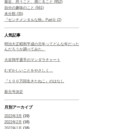
最近、思うこと、感じること (852)
自分の趣味のこと (561)
未分類 (35)
『センチメンタルな秋』Part① (2)
人気記事
明治大正昭和平成の元年ってどんな年だった
んだろうか調べてみた。
大谷翔平選手のマンダラチャート
むずかしいことをやさしく…
『１００万回生きたねこ』のはなし
新元号決定
月別アーカイブ
2022年3月
(19)
2022年2月
(18)
2022年1月
(18)