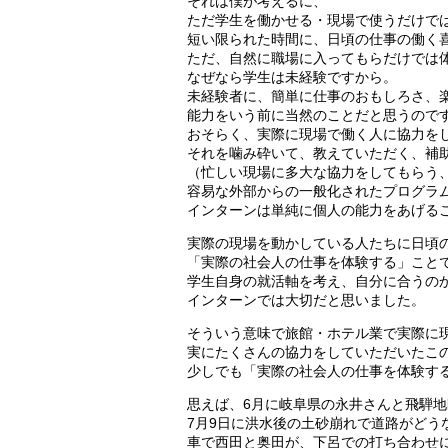
それは僕が考えるに、
ただ学生を働かせる・現場で使うだけで
短い限られた時間に、日頃の仕事の働く
ただ、自然に職場に入ってもらだけでは
なぜなら学生は未経験ですから。
未経験者に、簡単に仕事のおもしろさ、
能力をいう前に当然のことだと思うので
おそらく、実際に現場で働く人に協力を
それを噛み砕いて、教えていただく、補
（忙しい現場に多大な協力をしてもらう
容易な外部からの一般化されたプログラ
インターンは単純に個人の能力をあげる
実際の現場を動かしている人たちに日頃
「実際の社会人の仕事を体験する」こと
学生自身の就活軸を考え、自分に合うの
インターンでは大切だと思いました。
そういう意味で旅館・ホテル業で実際に
実にたくさんの協力をしていただいたこ
少しでも「実際の社会人の仕事を体験す
思えば、6月に岐阜県の永井さんと飛騨
7月9日に洪水後の土砂崩れで道路がどう
車で西田と奥田が、下呂での打ち合わせ