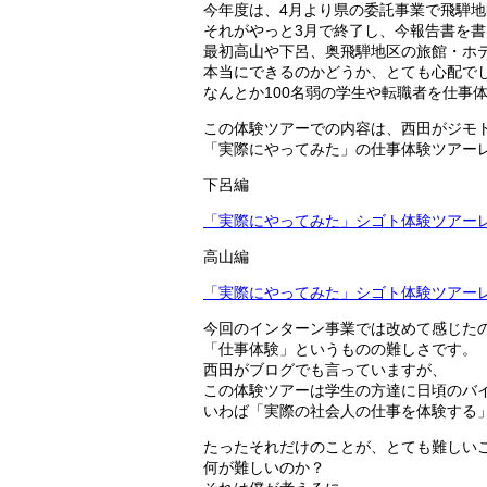
今年度は、4月より県の委託事業で飛騨
それがやっと3月で終了し、今報告書を
最初高山や下呂、奥飛騨地区の旅館・ホ
本当にできるのかどうか、とても心配で
なんとか100名弱の学生や転職者を仕事
この体験ツアーでの内容は、西田がジモ
「実際にやってみた」の仕事体験ツアー
下呂編
「実際にやってみた」シゴト体験ツアー
高山編
「実際にやってみた」シゴト体験ツアー
今回のインターン事業では改めて感じた
「仕事体験」というものの難しさです。
西田がブログでも言っていますが、
この体験ツアーは学生の方達に日頃のバ
いわば「実際の社会人の仕事を体験する
たったそれだけのことが、とても難しい
何が難しいのか？