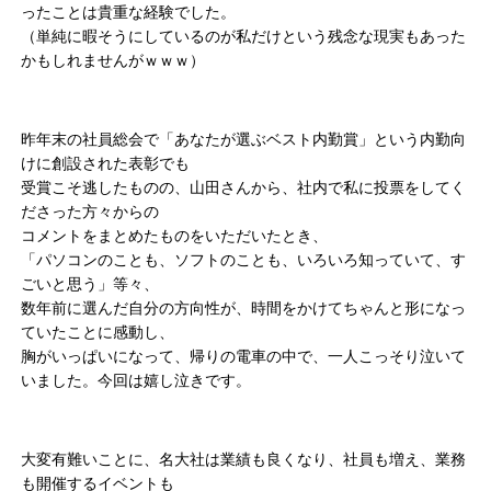
ったことは貴重な経験でした。
（単純に暇そうにしているのが私だけという残念な現実もあった
かもしれませんがｗｗｗ）
昨年末の社員総会で「あなたが選ぶベスト内勤賞」という内勤向
けに創設された表彰でも
受賞こそ逃したものの、山田さんから、社内で私に投票をしてく
ださった方々からの
コメントをまとめたものをいただいたとき、
「パソコンのことも、ソフトのことも、いろいろ知っていて、す
ごいと思う」等々、
数年前に選んだ自分の方向性が、時間をかけてちゃんと形になっ
ていたことに感動し、
胸がいっぱいになって、帰りの電車の中で、一人こっそり泣いて
いました。今回は嬉し泣きです。
大変有難いことに、名大社は業績も良くなり、社員も増え、業務
も開催するイベントも