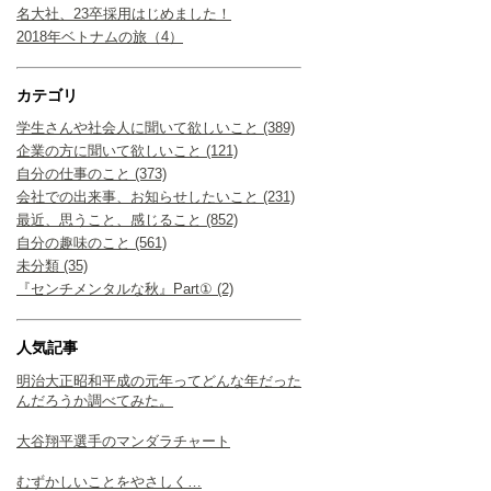
名大社、23卒採用はじめました！
2018年ベトナムの旅（4）
カテゴリ
学生さんや社会人に聞いて欲しいこと (389)
企業の方に聞いて欲しいこと (121)
自分の仕事のこと (373)
会社での出来事、お知らせしたいこと (231)
最近、思うこと、感じること (852)
自分の趣味のこと (561)
未分類 (35)
『センチメンタルな秋』Part① (2)
人気記事
明治大正昭和平成の元年ってどんな年だった
んだろうか調べてみた。
大谷翔平選手のマンダラチャート
むずかしいことをやさしく…