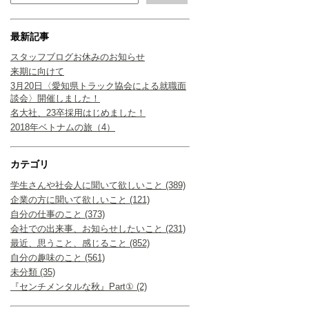
最新記事
スタッフブログお休みのお知らせ
来期に向けて
3月20日〈愛知県トラック協会による就職面
談会〉開催しました！
名大社、23卒採用はじめました！
2018年ベトナムの旅（4）
カテゴリ
学生さんや社会人に聞いて欲しいこと (389)
企業の方に聞いて欲しいこと (121)
自分の仕事のこと (373)
会社での出来事、お知らせしたいこと (231)
最近、思うこと、感じること (852)
自分の趣味のこと (561)
未分類 (35)
『センチメンタルな秋』Part① (2)