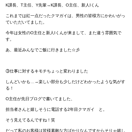
K課長、T主任、Y先輩→K課長、O主任、新人Iくん
これまでは紅一点だったクマガイは、男性の皆様方にかわいがっ
ていただいてました。
今年は女性のO主任と新人Iくんが来まして、また違う雰囲気で
す。
あ、最近みんなでご飯に行きました☆彡
③仕事に対するキモチちょっと変わりました
しんどいかも…→楽しい部分も少しだけどわかったような気がす
る！
O主任が先日ブログで書いてました、
担当者さんと嬉しそうに電話する2年目クマガイ と。
そう見えてるんですね！笑
だって私のお客様は皆様素敵な方ばかりなんですからそりゃ嬉し