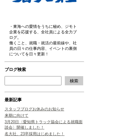
・東海への愛情をうちに秘め、ジモト
企業を応援する、全社員による全力ブ
ログ。
働くこと、就職・就活の最前線や、社
員の日々の仕事内容、イベントの裏側
についてを日々更新！
ブログ検索
最新記事
スタッフブログお休みのお知らせ
来期に向けて
3月20日〈愛知県トラック協会による就職面
談会〉開催しました！
名大社、23卒採用はじめました！