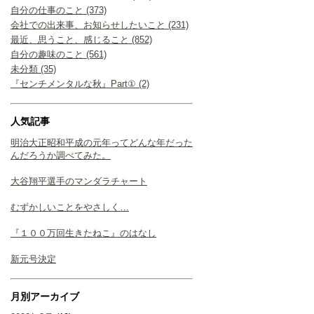
自分の仕事のこと (373)
会社での出来事、お知らせしたいこと (231)
最近、思うこと、感じること (852)
自分の趣味のこと (561)
未分類 (35)
『センチメンタルな秋』Part① (2)
人気記事
明治大正昭和平成の元年ってどんな年だった
んだろうか調べてみた。
大谷翔平選手のマンダラチャート
むずかしいことをやさしく…
『１００万回生きたねこ』のはなし
新元号決定
月別アーカイブ