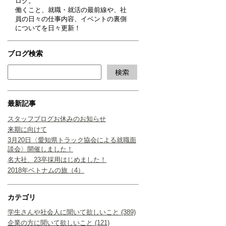
ログ。
働くこと、就職・就活の最前線や、社
員の日々の仕事内容、イベントの裏側
についてを日々更新！
ブログ検索
最新記事
スタッフブログお休みのお知らせ
来期に向けて
3月20日〈愛知県トラック協会による就職面
談会〉開催しました！
名大社、23卒採用はじめました！
2018年ベトナムの旅（4）
カテゴリ
学生さんや社会人に聞いて欲しいこと (389)
企業の方に聞いて欲しいこと (121)