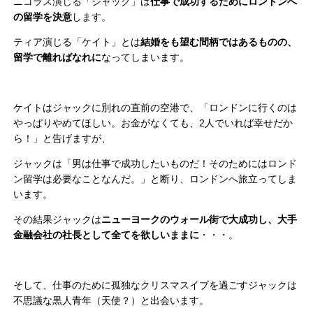
ニコラス演じる「ジャック」は
仕事で成功するためにロンドンへ
の留学を決意
します。
ティア演じる「ケイト」とは
結婚をも望む間柄ではあるものの、
留学で離ればなれに
なってしまいます。
ケイトはジャックに別れの直前の空港で、「ロンドンに行くのは
やっぱりやめてほしい。お金がなくても、2人でいれば幸せだか
ら！」と告げますが、
ジャックは「男は仕事で成功したいものだ！そのためにはロンド
ン留学は必要なことなんだ。」と断り、ロンドンへ旅立ってしま
います。
その結果ジャックは
ニューヨークのウォール街で大成功し、大手
金融会社の社長として全てを欲しいままに
・・・。
そして、仕事のために孤独なクリスマスイブを過ごすジャックは
不思議な黒人青年（天使？）と出会います。