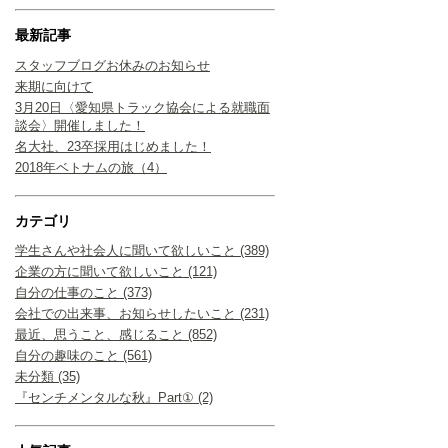
最新記事
スタッフブログお休みのお知らせ
来期に向けて
3月20日〈愛知県トラック協会による就職面
談会〉開催しました！
名大社、23卒採用はじめました！
2018年ベトナムの旅（4）
カテゴリ
学生さんや社会人に聞いて欲しいこと (389)
企業の方に聞いて欲しいこと (121)
自分の仕事のこと (373)
会社での出来事、お知らせしたいこと (231)
最近、思うこと、感じること (852)
自分の趣味のこと (561)
未分類 (35)
『センチメンタルな秋』Part① (2)