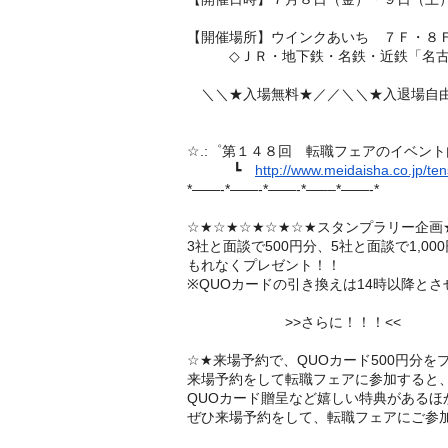
【開催場所】ウインクあいち ７Ｆ・８
◇ＪＲ・地下鉄・名鉄・近鉄「名古
＼＼★入場無料★／／＼＼★入退場自由
☆.:゜第１４８回 転職フェアのイベント
┗
http://www.meidaisha.co.jp/
ten
*——-*——-*——-*—–
–*——-*
☆★☆★☆★☆★☆★スタンプラリー企画
3社と面談で500円分、5社と面談で1,
00
もれなくプレゼント！！
※QUOカードの引き換えは14時以降と
>>さらに！！！<<
☆★来場予約で、QUOカード500円分を
来場予約をして転職フェアに参加すると
QUOカード贈呈など嬉しい特典があるほ
ぜひ来場予約をして、転職フェアにご参