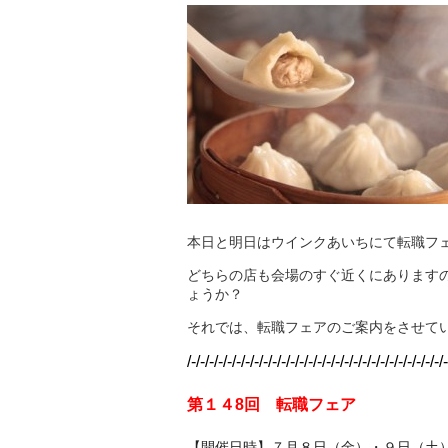
本日と明日はウインクあいちにて転職フ
どちらの店も会場のすぐ近くにあります
ょうか？
それでは、転職フェアのご案内をさせて
/-/-/-/-/-/-/-/-/-/-/-/-/-/-/-/-/-/-/-/-/-/-/-/-/-/-/-/-/-
第１４8回 転職フェア
【開催日時】７月８日（金）・９日（土）