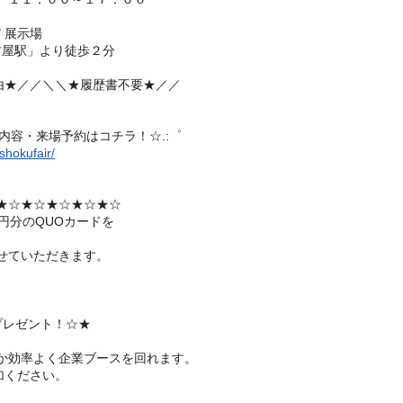
Ｆ展示場
屋駅」より徒歩２分
★／／＼＼★履歴書不要★
／／
内容・来場予約はコチラ！☆.:゜
shokufair/
★☆★☆★☆★☆★☆
0円分のQUOカードを
させていただきます。
プレゼント！☆★
、
か効率よく企業ブースを
回れます。
加ください。