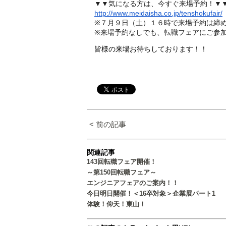
▼▼気になる方は、今すぐ来場予約！▼
http://www.meidaisha.co.jp/
tenshokufair/
※７月９日（土）１６
時で来場予約は締
※来場予約なしでも、転職フェアにご参
皆様の来場お待ちしております！！
< 前の記事
関連記事
143回転職フェア開催！
～第150回転職フェア～
エンジニアフェアのご案内！！
今日明日開催！＜16卒対象＞企業展パート1
体験！仰天！東山！