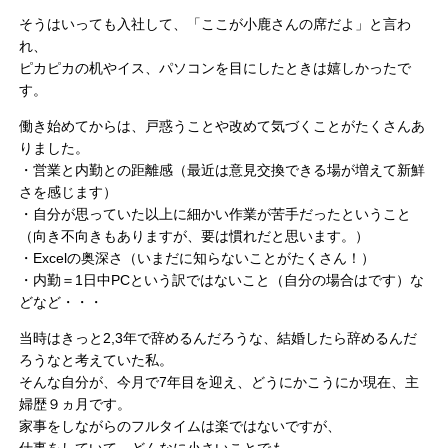
そうはいっても入社して、「ここが小鹿さんの席だよ」と言わ
れ、
ピカピカの机やイス、パソコンを目にしたときは嬉しかったで
す。
働き始めてからは、戸惑うことや改めて気づくことがたくさんあ
りました。
・営業と内勤との距離感（最近は意見交換できる場が増えて新鮮
さを感じます）
・自分が思っていた以上に細かい作業が苦手だったということ
（向き不向きもありますが、要は慣れだと思います。）
・Excelの奥深さ（いまだに知らないことがたくさん！）
・内勤＝1日中PCという訳ではないこと（自分の場合はです）な
どなど・・・
当時はきっと2,3年で辞めるんだろうな、結婚したら辞めるんだ
ろうなと考えていた私。
そんな自分が、今月で7年目を迎え、どうにかこうにか現在、主
婦歴９ヵ月です。
家事をしながらのフルタイムは楽ではないですが、