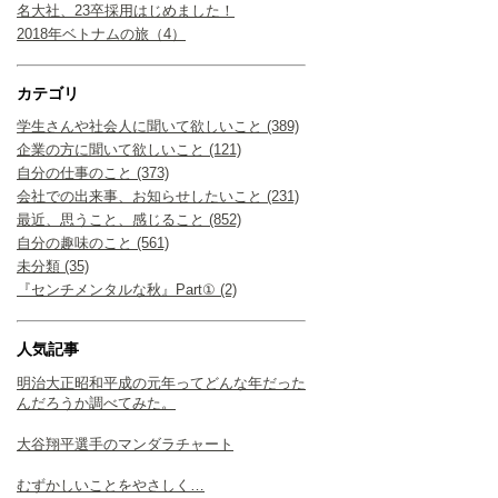
名大社、23卒採用はじめました！
2018年ベトナムの旅（4）
カテゴリ
学生さんや社会人に聞いて欲しいこと (389)
企業の方に聞いて欲しいこと (121)
自分の仕事のこと (373)
会社での出来事、お知らせしたいこと (231)
最近、思うこと、感じること (852)
自分の趣味のこと (561)
未分類 (35)
『センチメンタルな秋』Part① (2)
人気記事
明治大正昭和平成の元年ってどんな年だった
んだろうか調べてみた。
大谷翔平選手のマンダラチャート
むずかしいことをやさしく…