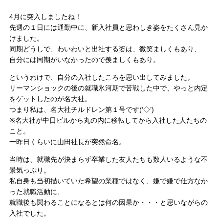
4月に突入しましたね！
先週の１日には通勤中に、新入社員と思わしき姿をたくさん見か
けました。
同期どうしで、わいわいと出社する姿は、微笑ましくもあり、
自分には同期がいなかったので羨ましくもあり。
というわけで、自分の入社したころを思い出してみました。
リーマンショックの後の就職氷河期で苦戦した中で、やっと内定
をゲットしたのが名大社。
つまり私は、名大社チルドレン第１号です(‘◇’)ゞ
※名大社が中日ビルから丸の内に移転してから入社した人たちの
こと。
一昨日くらいに山田社長が突然命名。
当時は、就職先が決まらず卒業した友人たちも数人いるような不
景気っぷり。
私自身も当初描いていた希望の業種ではなく、嫌で嫌で仕方なか
った就職活動に、
就職後も関わることになるとは何の因果か・・・と思いながらの
入社でした。