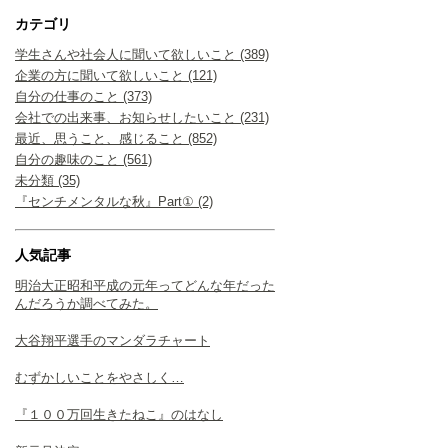
カテゴリ
学生さんや社会人に聞いて欲しいこと (389)
企業の方に聞いて欲しいこと (121)
自分の仕事のこと (373)
会社での出来事、お知らせしたいこと (231)
最近、思うこと、感じること (852)
自分の趣味のこと (561)
未分類 (35)
『センチメンタルな秋』Part① (2)
人気記事
明治大正昭和平成の元年ってどんな年だった
んだろうか調べてみた。
大谷翔平選手のマンダラチャート
むずかしいことをやさしく…
『１００万回生きたねこ』のはなし