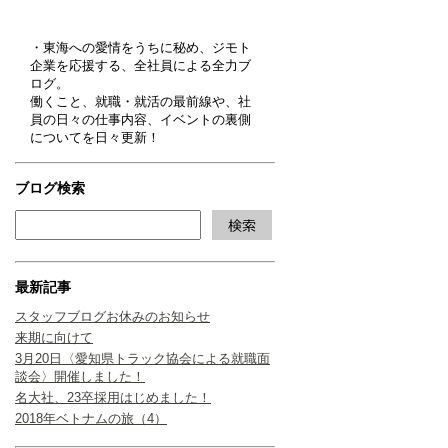
・東海への愛情をうちに秘め、ジモト
企業を応援する、全社員による全力ブ
ログ。
働くこと、就職・就活の最前線や、社
員の日々の仕事内容、イベントの裏側
についてを日々更新！
ブログ検索
最新記事
スタッフブログお休みのお知らせ
来期に向けて
3月20日〈愛知県トラック協会による就職面
談会〉開催しました！
名大社、23卒採用はじめました！
2018年ベトナムの旅（4）