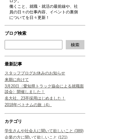
ログ。
働くこと、就職・就活の最前線や、社
員の日々の仕事内容、イベントの裏側
についてを日々更新！
ブログ検索
最新記事
スタッフブログお休みのお知らせ
来期に向けて
3月20日〈愛知県トラック協会による就職面
談会〉開催しました！
名大社、23卒採用はじめました！
2018年ベトナムの旅（4）
カテゴリ
学生さんや社会人に聞いて欲しいこと (389)
企業の方に聞いて欲しいこと (121)