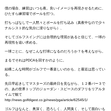
僕の場合、練習はいつも夜。良いイメージを再現させるために、
ひたすら練習場でボールを打つ。
打ちっぱなしで一人黙々とボールを打ち込み（真夜中なので少々
ナルシスト的な気分に浸りながら）、
そしてゴルフスイングには合理的な理屈があると信じて、一球の
再現性を追い求める。
一球ごとに、なぜこんな打球になるのだろうか？を考えながら。
まるでそれはPDCAを回すかのように。
結構こんな時間がゴルフで一番楽しいのかも、と最近は思ってい
る。
先日早起きしてマスターズの最終日を見ながら、１２番パー３で
の、あの世界トップのジョーダン・スピースのダフリをリアルタ
イムで観て
http://news.golfdigest.co.jp/news/pga/article/62545/1/
ゴルフはなんと、奥深く、恐ろしく、人間臭く、そして面白いも