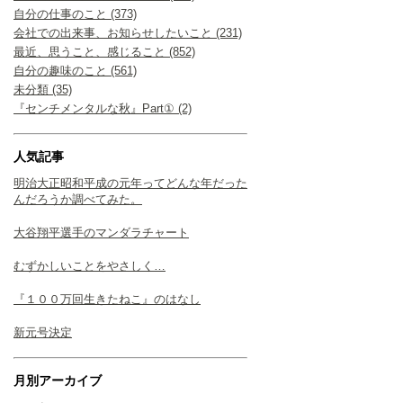
自分の仕事のこと (373)
会社での出来事、お知らせしたいこと (231)
最近、思うこと、感じること (852)
自分の趣味のこと (561)
未分類 (35)
『センチメンタルな秋』Part① (2)
人気記事
明治大正昭和平成の元年ってどんな年だった
んだろうか調べてみた。
大谷翔平選手のマンダラチャート
むずかしいことをやさしく…
『１００万回生きたねこ』のはなし
新元号決定
月別アーカイブ