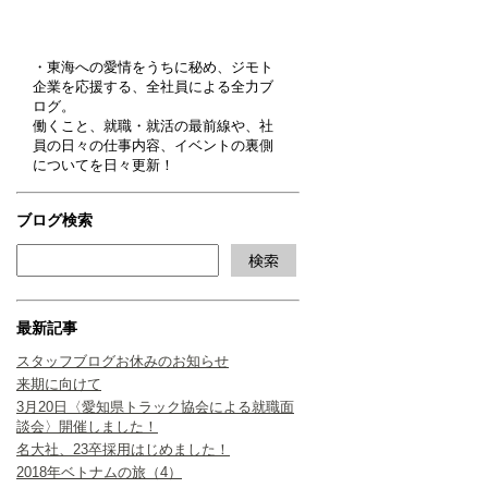
・東海への愛情をうちに秘め、ジモト
企業を応援する、全社員による全力ブ
ログ。
働くこと、就職・就活の最前線や、社
員の日々の仕事内容、イベントの裏側
についてを日々更新！
ブログ検索
最新記事
スタッフブログお休みのお知らせ
来期に向けて
3月20日〈愛知県トラック協会による就職面
談会〉開催しました！
名大社、23卒採用はじめました！
2018年ベトナムの旅（4）