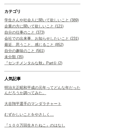
カテゴリ
学生さんや社会人に聞いて欲しいこと (389)
企業の方に聞いて欲しいこと (121)
自分の仕事のこと (373)
会社での出来事、お知らせしたいこと (231)
最近、思うこと、感じること (852)
自分の趣味のこと (561)
未分類 (35)
『センチメンタルな秋』Part① (2)
人気記事
明治大正昭和平成の元年ってどんな年だった
んだろうか調べてみた。
大谷翔平選手のマンダラチャート
むずかしいことをやさしく…
『１００万回生きたねこ』のはなし