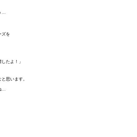
う…
ーズを
増したよ！」
、
なと思います。
ね…