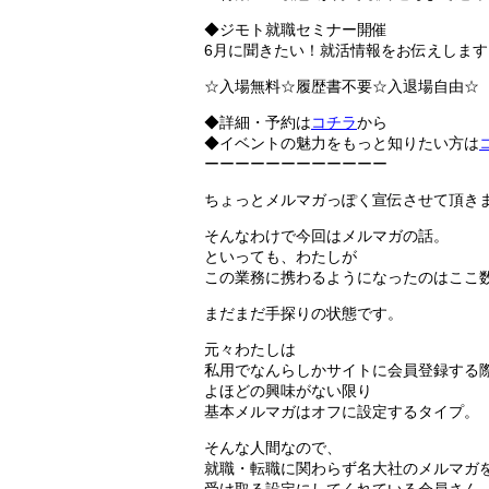
◆ジモト就職セミナー開催
6月に聞きたい！就活情報をお伝えします
☆入場無料☆履歴書不要☆入退場自由☆
◆詳細・予約は
コチラ
から
◆イベントの魅力をもっと知りたい方は
ーーーーーーーーーーーー
ちょっとメルマガっぽく宣伝させて頂き
そんなわけで今回はメルマガの話。
といっても、わたしが
この業務に携わるようになったのはここ
まだまだ手探りの状態です。
元々わたしは
私用でなんらしかサイトに会員登録する
よほどの興味がない限り
基本メルマガはオフに設定するタイプ。
そんな人間なので、
就職・転職に関わらず名大社のメルマガ
受け取る設定にしてくれている会員さん