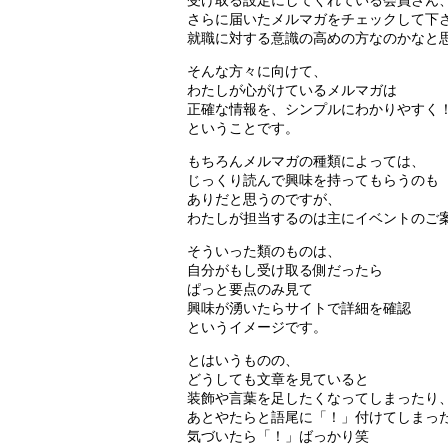
さらに届いたメルマガをチェックして下
就職に対する意識の高めの方なのかなと
そんな方々に向けて、
わたしが心がけているメルマガは
正確な情報を、シンプルにわかりやすく
ということです。
もちろんメルマガの種類によっては、
じっくり読んで興味を持ってもらうのも
ありだと思うのですが、
わたしが担当するのは主にイベントのご
そういった類のものは、
自分がもし受け取る側だったら
ぱっと要点のみ見て
興味が湧いたらサイトで詳細を確認
というイメージです。
とはいうものの、
どうしても文章を見ていると
装飾や言葉を足したくなってしまったり
あとやたらと語尾に「！」付けてしまっ
気づいたら「！」ばっかり笑