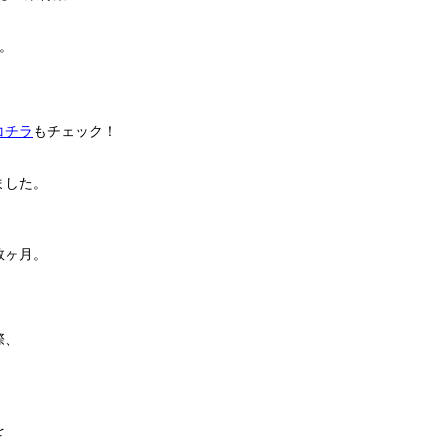
。
コチラ
もチェック！
ました。
数ヶ月。
際、
を
、