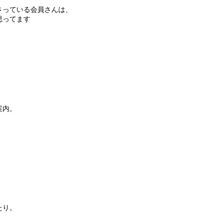
さっている会員さんは、
思ってます
！
案内。
、
たり。