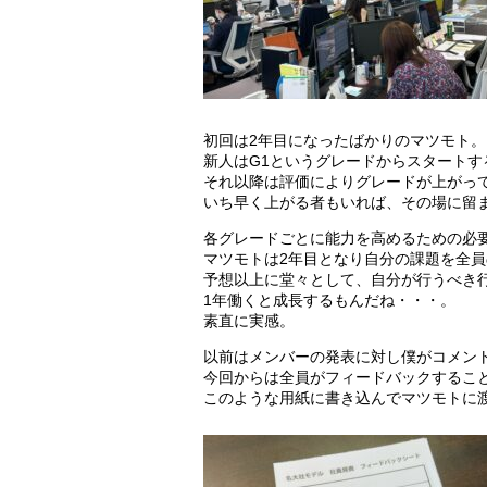
初回は2年目になったばかりのマツモト。
新人はG1というグレードからスタートす
それ以降は評価によりグレードが上がっ
いち早く上がる者もいれば、その場に留
各グレードごとに能力を高めるための必
マツモトは2年目となり自分の課題を全
予想以上に堂々として、自分が行うべき
1年働くと成長するもんだね・・・。
素直に実感。
以前はメンバーの発表に対し僕がコメン
今回からは全員がフィードバックするこ
このような用紙に書き込んでマツモトに