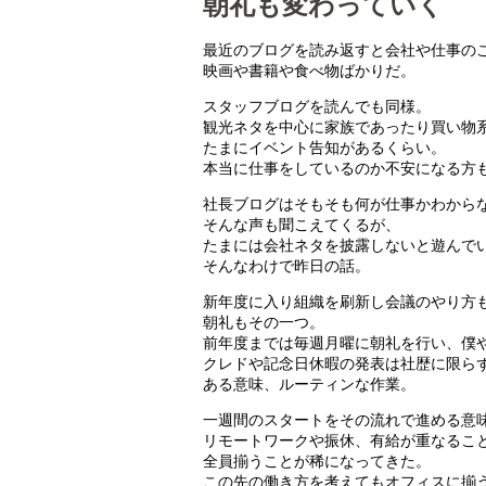
朝礼も変わっていく
最近のブログを読み返すと会社や仕事の
映画や書籍や食べ物ばかりだ。
スタッフブログを読んでも同様。
観光ネタを中心に家族であったり買い物
たまにイベント告知があるくらい。
本当に仕事をしているのか不安になる方
社長ブログはそもそも何が仕事かわから
そんな声も聞こえてくるが、
たまには会社ネタを披露しないと遊んで
そんなわけで昨日の話。
新年度に入り組織を刷新し会議のやり方
朝礼もその一つ。
前年度までは毎週月曜に朝礼を行い、僕
クレドや記念日休暇の発表は社歴に限ら
ある意味、ルーティンな作業。
一週間のスタートをその流れで進める意
リモートワークや振休、有給が重なるこ
全員揃うことが稀になってきた。
この先の働き方を考えてもオフィスに揃