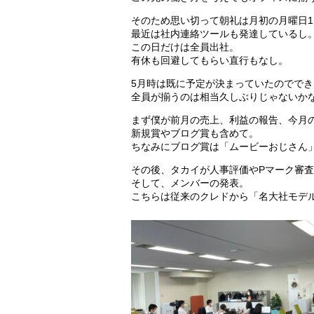
そのため思い切って朝礼は月初の月曜日
最近は社内連絡ツールも発達しているし
この日だけは全員出社。
有休も回避してもらい直行もなし。
5月時は既に予定が決まっていたのででき
全員が揃うのは相当久しぶりじゃないか
まず僕が前月の売上、利益の報告、今月
新規賞やブログ賞も含めて。
ちなみにブログ賞は「ムービーおじさん
その後、タカイが人事評価やPマーク審
そして、メンバーの発表。
こちらは従来のクレドから「名大社モデ