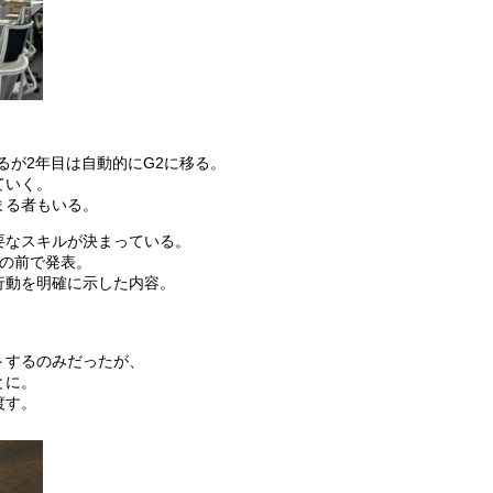
るが2年目は自動的にG2に移る。
ていく。
まる者もいる。
要なスキルが決まっている。
員の前で発表。
行動を明確に示した内容。
トするのみだったが、
とに。
渡す。