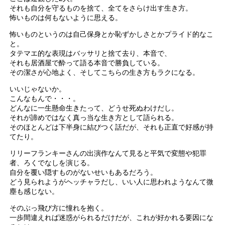
それも自分を守るものを捨て、全てをさらけ出す生き方。
怖いものは何もないように思える。
怖いものというのは自己保身とか恥ずかしさとかプライド的なこ
と。
タテマエ的な表現はバッサリと捨て去り、本音で、
それも居酒屋で酔って語る本音で勝負している。
その潔さが心地よく、そしてこちらの生き方もラクになる。
いいじゃないか。
こんなもんで・・・。
どんなに一生懸命生きたって、どうせ死ぬわけだし。
それが諦めではなく真っ当な生き方として語られる。
そのほとんどは下半身に結びつく話だが、それも正直で好感が持
てたり。
リリーフランキーさんの出演作なんて見ると平気で変態や犯罪
者、ろくでなしを演じる。
自分を覆い隠すものがないせいもあるだろう。
どう見られようがヘッチャラだし、いい人に思われようなんて微
塵も感じない。
そのぶっ飛び方に憧れを抱く。
一歩間違えれば迷惑がられるだけだが、これが好かれる要因にな