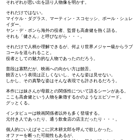
それぞれが思い出を語り人物像を明かす。
それだけではない。
マイケル・ダグラス、マーティン・スコセッシ、ポール・シュレ
イダー、
ヤン・デ・ポンら海外の役者、監督も高倉健を熱く語る。
それも「健さん」と呼びながら・・・。
それだけで人柄か理解できるが、何より世界メジャー級からラブ
コールを送られること。
役者としての魅力的な人物であったのだろう。
普段は寡黙だが、映画への向かい方は饒舌。
饒舌という表現は正しくないし、そんな姿は見せない。
しかし、その真摯な姿はそんな表現でも許されるだろう。
本作には妹さんが母親との関係性について語るシーンがある。
ここも高倉健という人物を象徴するかのようなエピソード。
グッとくる。
インタビューは映画関係者以外も多く登場する。
元付き人であったり、通う飲食店の店主だったり・・・。
個人的にいえばそこに沢木耕太郎を呼んで欲しかった。
オファーを断った可能性もあるが、