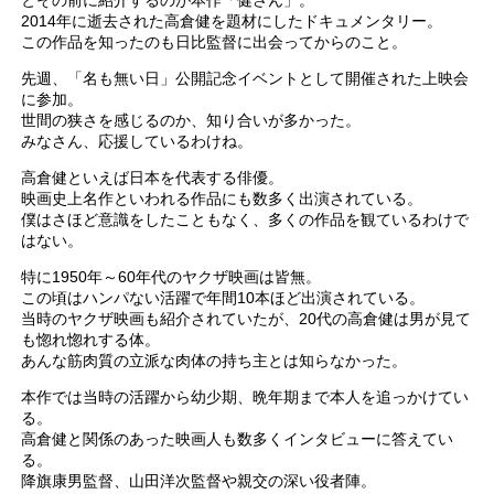
2014年に逝去された高倉健を題材にしたドキュメンタリー。
この作品を知ったのも日比監督に出会ってからのこと。
先週、「名も無い日」公開記念イベントとして開催された上映会
に参加。
世間の狭さを感じるのか、知り合いが多かった。
みなさん、応援しているわけね。
高倉健といえば日本を代表する俳優。
映画史上名作といわれる作品にも数多く出演されている。
僕はさほど意識をしたこともなく、多くの作品を観ているわけで
はない。
特に1950年～60年代のヤクザ映画は皆無。
この頃はハンパない活躍で年間10本ほど出演されている。
当時のヤクザ映画も紹介されていたが、20代の高倉健は男が見て
も惚れ惚れする体。
あんな筋肉質の立派な肉体の持ち主とは知らなかった。
本作では当時の活躍から幼少期、晩年期まで本人を追っかけてい
る。
高倉健と関係のあった映画人も数多くインタビューに答えてい
る。
降旗康男監督、山田洋次監督や親交の深い役者陣。