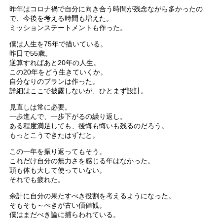
昨年はコロナ禍で自分に向き合う時間が残念ながら多かったの
で、今後を考える時間も増えた。
ミッションステートメントも作った。
僕は人生を75年で描いている。
昨日で55歳。
逆算すればあと20年の人生。
この20年をどう生きていくか。
自分なりのプランは作った。
詳細はここで披露しないが、ひとまず設計。
見直しは常に必要。
一歩進んで、一歩下がるの繰り返し。
ある程度満足しても、後悔も悔いも残るのだろう。
もっとこうできたはずだと。
この一年を振り返ってもそう。
これだけ自分の無力さを感じる年はなかった。
頭も体も大して使っていない。
それでも疲れた。
余計に自分の果たすべき役割を考えるようになった。
そもそも～べきが古い価値観。
僕はまだべき論に捕らわれている。