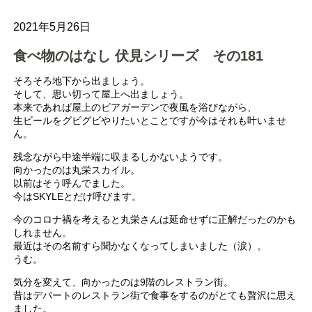
2021年5月26日
食べ物のはなし 伏見シリーズ その181
そろそろ地下から出ましょう。
そして、思い切って屋上へ出ましょう。
本来であれば屋上のビアガーデンで夜風を浴びながら、
生ビールをグビグビやりたいとことですが今はそれも叶いませ
ん。
残念ながら中途半端に収まるしかないようです。
向かったのは丸栄スカイル。
以前はそう呼んでました。
今はSKYLEとだけ呼びます。
今のコロナ禍を考えると丸栄さんは延命せずに正解だったのかも
しれません。
最近はその名前すら聞かなくなってしまいました（涙）。
うむ。
気分を変えて、向かったのは9階のレストラン街。
昔はデパートのレストラン街で食事をするのがとても贅沢に思え
ました。