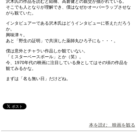
沢木氏の作品を読むと結構、高倉健との親交が描かれている。
そこでも人となりが理解でき、僕はなぜかオーバーラップさせな
がら観ていた。
インタビュアーである沢木氏はどうインタビューに答えただろう
か。
興味津々。
あと「野生の証明」で共演した薬師丸ひろ子にも・・・。
僕は意外とチャラい作品しか観ていない。
「ミスターベースボール」とか（笑）。
今、1970年代の映画に注目している身としてはその頃の作品を
観てみるかな。
まずは「名も無い日」だけどね。
本を読む 映画を観る