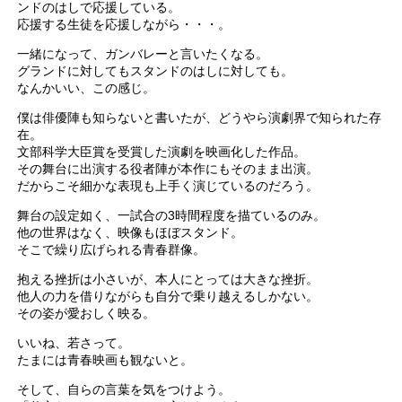
ンドのはしで応援している。
応援する生徒を応援しながら・・・。
一緒になって、ガンバレーと言いたくなる。
グランドに対してもスタンドのはしに対しても。
なんかいい、この感じ。
僕は俳優陣も知らないと書いたが、どうやら演劇界で知られた存
在。
文部科学大臣賞を受賞した演劇を映画化した作品。
その舞台に出演する役者陣が本作にもそのまま出演。
だからこそ細かな表現も上手く演じているのだろう。
舞台の設定如く、一試合の3時間程度を描ているのみ。
他の世界はなく、映像もほぼスタンド。
そこで繰り広げられる青春群像。
抱える挫折は小さいが、本人にとっては大きな挫折。
他人の力を借りながらも自分で乗り越えるしかない。
その姿が愛おしく映る。
いいね、若さって。
たまには青春映画も観ないと。
そして、自らの言葉を気をつけよう。