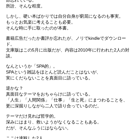
部忘れている。
所詮、そんな程度。
しかし、硬い本ばかりでは自分自身が窮屈になるのも事実。
もっとお気楽に考えることも必要。
そんな時に手に取ったのが本書。
書籍広告だったか書評か忘れたが、ノリでkindleでダウンロー
ド。
文庫版はこの5月に出版だが、内容は2010年に行われた2人の対
談。
なんというか「SPA的」。
SPAという雑誌をほとんど読んだことはないが、
実にくだらないことを真面目に語っている。
逆かな？
真面目なテーマをおちゃらけに語っている。
「人生」「人間関係」「仕事」「生と死」にまつわることを、
更に深掘りしながら二人で語り合っているのだ。
テーマだけ見れば哲学的。
深みにはまり、救いようがなくなることもある。
だが、そんなふうにはならない。
ここは達観した2人。