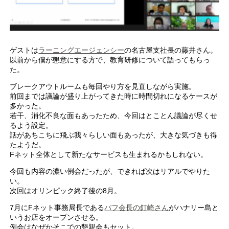
ゲストは
ラーニングエージェンシー
の名古屋支社長の藤井さん。
以前から僕が懇意にする方で、教育研修について語ってもらっ
た。
ブレークアウトルームも毎回やり方を見直しながら実施。
前回までは議論が盛り上がってきた時に時間切れになるケースが
多かった。
若干、消化不良な面もあったため、今回はとことん議論が尽くせ
るよう設定。
話があちこちに飛ぶ我々らしい面もあったが、大きな気づきも得
たようだ。
Fネット全体として新たなサービスも生まれるかもしれない。
今回も内容の濃い例会だったが、できれば次はリアルでやりた
い。
次回はオリンピック終了後の8月。
7月にFネット事務局長である
パフ会長の釘崎さん
がハナリー島と
いうお店をオープンさせる。
例会はなぜかそこでの懇親会もセット。