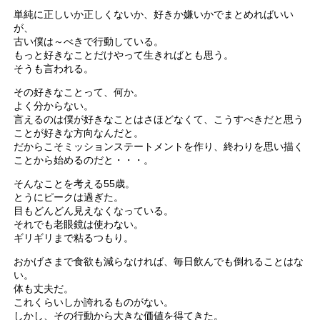
単純に正しいか正しくないか、好きか嫌いかでまとめればいい
が、
古い僕は～べきで行動している。
もっと好きなことだけやって生きればとも思う。
そうも言われる。
その好きなことって、何か。
よく分からない。
言えるのは僕が好きなことはさほどなくて、こうすべきだと思う
ことが好きな方向なんだと。
だからこそミッションステートメントを作り、終わりを思い描く
ことから始めるのだと・・・。
そんなことを考える55歳。
とうにピークは過ぎた。
目もどんどん見えなくなっている。
それでも老眼鏡は使わない。
ギリギリまで粘るつもり。
おかげさまで食欲も減らなければ、毎日飲んでも倒れることはな
い。
体も丈夫だ。
これくらいしか誇れるものがない。
しかし、その行動から大きな価値を得てきた。