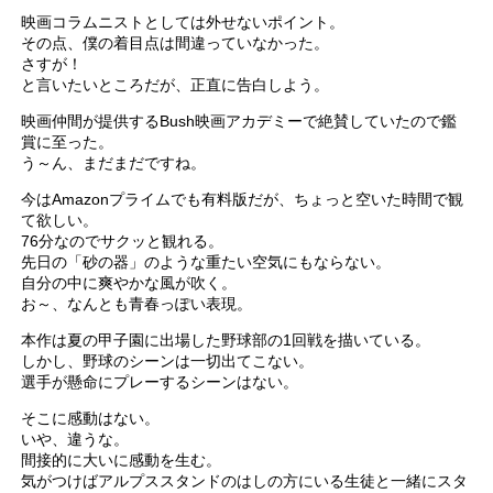
映画コラムニストとしては外せないポイント。
その点、僕の着目点は間違っていなかった。
さすが！
と言いたいところだが、正直に告白しよう。
映画仲間が提供するBush映画アカデミーで絶賛していたので鑑
賞に至った。
う～ん、まだまだですね。
今はAmazonプライムでも有料版だが、ちょっと空いた時間で観
て欲しい。
76分なのでサクッと観れる。
先日の「砂の器」のような重たい空気にもならない。
自分の中に爽やかな風が吹く。
お～、なんとも青春っぽい表現。
本作は夏の甲子園に出場した野球部の1回戦を描いている。
しかし、野球のシーンは一切出てこない。
選手が懸命にプレーするシーンはない。
そこに感動はない。
いや、違うな。
間接的に大いに感動を生む。
気がつけばアルプススタンドのはしの方にいる生徒と一緒にスタ