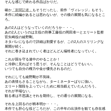
そんな感じで終わる作品ばかりだ。
確か
「新聞記者」
もそうだったし、前作「ヴィレッジ」もそう。
本作に続編があるとは思わないが、その後の展開も気になるとこ
ろ。
あの2人はどうなっていくのだろうか・・・。
あの2人というのは主役の刑事工藤役の岡田准一とエリート監察
官矢崎役の綾野剛。
ネタバレになるので詳細は割愛するが、この2人のスリリングな
展開が続く。
それに巻き込まれていく者はどんどん犠牲者になっていく。
これが国を守る連中のやることか！
と冷静に見ればそう思うが、そんなことはどうでもいい。
いつでも自分の権力や金が優先されるのだ。
それにしても綾野剛が不気味。
あの表情もさることながら、ターミネーターばりに強い。
エリート階段を上っていくために相当鍛えていたんだろう。
それが半端ない。
観る者は不思議とそれを期待し、その通りの展開になる。
それを上回るのが柄本明か・・・。
本作でも肝心な役どころだが、この半年の出演作を観ても存在感