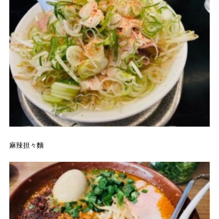
麻辣担々麵