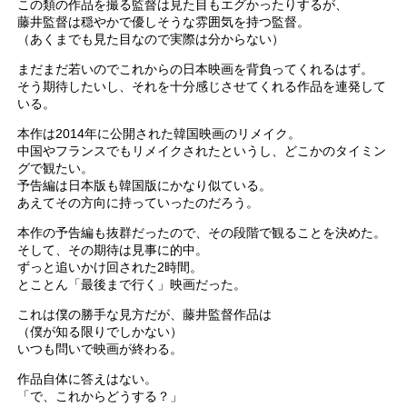
この類の作品を撮る監督は見た目もエグかったりするが、
藤井監督は穏やかで優しそうな雰囲気を持つ監督。
（あくまでも見た目なので実際は分からない）
まだまだ若いのでこれからの日本映画を背負ってくれるはず。
そう期待したいし、それを十分感じさせてくれる作品を連発して
いる。
本作は2014年に公開された韓国映画のリメイク。
中国やフランスでもリメイクされたというし、どこかのタイミン
グで観たい。
予告編は日本版も韓国版にかなり似ている。
あえてその方向に持っていったのだろう。
本作の予告編も抜群だったので、その段階で観ることを決めた。
そして、その期待は見事に的中。
ずっと追いかけ回された2時間。
とことん「最後まで行く」映画だった。
これは僕の勝手な見方だが、藤井監督作品は
（僕が知る限りでしかない）
いつも問いで映画が終わる。
作品自体に答えはない。
「で、これからどうする？」