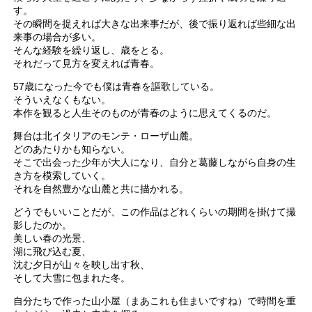
す。
その瞬間を捉えれば大きな出来事だが、後で振り返れば些細な出
来事の場合が多い。
そんな経験を繰り返し、歳をとる。
それだって見方を変えれば青春。
57歳になった今でも僕は青春を謳歌している。
そういえなくもない。
本作を観ると人生そのものが青春のように思えてくるのだ。
舞台は北イタリアのモンテ・ローザ山麓。
どのあたりかも知らない。
そこで出会った少年が大人になり、自分と葛藤しながら自身の生
き方を模索していく。
それを自然豊かな山麓と共に描かれる。
どうでもいいことだが、この作品はどれくらいの期間を掛けて撮
影したのか。
美しい春の光景、
湖に飛び込む夏、
沈む夕日が山々を映し出す秋、
そして大雪に包まれた冬。
自分たちで作った山小屋（まあこれも住まいですね）で時間を重