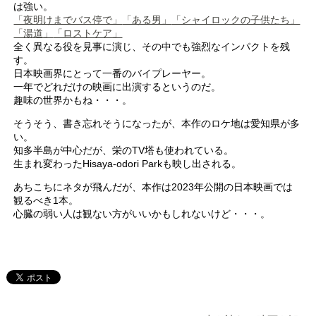
は強い。
「夜明けまでバス停で」
「ある男」
「シャイロックの子供たち」
「湯道」
「ロストケア」
全く異なる役を見事に演じ、その中でも強烈なインパクトを残
す。
日本映画界にとって一番のバイプレーヤー。
一年でどれだけの映画に出演するというのだ。
趣味の世界かもね・・・。
そうそう、書き忘れそうになったが、本作のロケ地は愛知県が多
い。
知多半島が中心だが、栄のTV塔も使われている。
生まれ変わったHisaya-odori Parkも映し出される。
あちこちにネタが飛んだが、本作は2023年公開の日本映画では
観るべき1本。
心臓の弱い人は観ない方がいいかもしれないけど・・・。