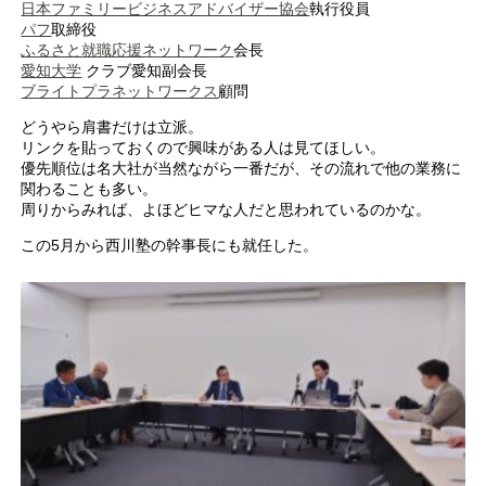
日本ファミリービジネスアドバイザー協会
執行役員
パフ
取締役
ふるさと就職応援ネットワーク
会長
愛知大学
クラブ愛知副会長
ブライトプラネットワークス
顧問
どうやら肩書だけは立派。
リンクを貼っておくので興味がある人は見てほしい。
優先順位は名大社が当然ながら一番だが、その流れで他の業務に
関わることも多い。
周りからみれば、よほどヒマな人だと思われているのかな。
この5月から西川塾の幹事長にも就任した。