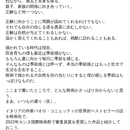
ねながら、過去と未来を探る。
親子、家族の関係に向き合っていく。
正解など何一つない。
正解に向かうことに周囲が認めてくれるわけでもない。
それでも自分の信じる道を愚直に歩むしかない。
正解は自然が与えてくれるしかない。
温かく迎えてくれることもあれば、残酷に訪れることもある。
描かれている時代は現在。
田舎育ちの僕も最近は季節感がない。
もちろん夏に向かう毎日に季節を感じる。
そんなものは季節感とは呼べず、本当の季節感とはもっと壮大で
生活を左右すること。
映画で描かれる大自然を目の当たりにすると僕が感じる季節はち
っぽけなものだ。
ここまで書いたところで、どんな映画かさっぱり分からないと思
う。
まあ、いつもの通り（笑）。
イタリアの作家パオロ・コニェッティの世界的ベストセラー小説
を映画化で、
2022年カンヌ国際映画祭で審査員賞を受賞した作品と紹介して
おこう。