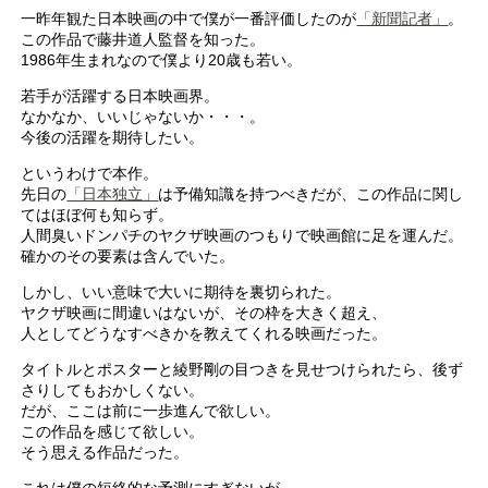
一昨年観た日本映画の中で僕が一番評価したのが
「新聞記者」
。
この作品で藤井道人監督を知った。
1986年生まれなので僕より20歳も若い。
若手が活躍する日本映画界。
なかなか、いいじゃないか・・・。
今後の活躍を期待したい。
というわけで本作。
先日の
「日本独立」
は予備知識を持つべきだが、この作品に関し
てはほぼ何も知らず。
人間臭いドンパチのヤクザ映画のつもりで映画館に足を運んだ。
確かのその要素は含んでいた。
しかし、いい意味で大いに期待を裏切られた。
ヤクザ映画に間違いはないが、その枠を大きく超え、
人としてどうなすべきかを教えてくれる映画だった。
タイトルとポスターと綾野剛の目つきを見せつけられたら、後ず
さりしてもおかしくない。
だが、ここは前に一歩進んで欲しい。
この作品を感じて欲しい。
そう思える作品だった。
これは僕の短絡的な予測にすぎないが、