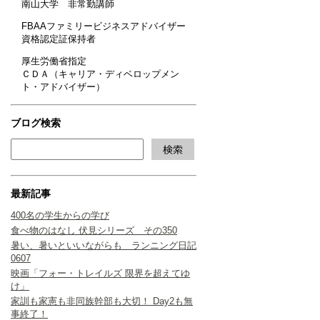
南山大学 非常勤講師
FBAAファミリービジネスアドバイザー
資格認定証保持者
厚生労働省指定
ＣＤＡ（キャリア・ディベロップメン
ト・アドバイザー）
ブログ検索
最新記事
400名の学生からの学び
食べ物のはなし 伏見シリーズ その350
暑い、暑いといいながらも ランニング日記
0607
映画「フォー・トレイルズ 限界を超えてゆ
け」
家訓も家憲も非同族幹部も大切！ Day2も無
事終了！