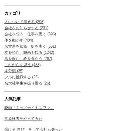
カテゴリ
人について考える (296)
会社をお知らせする (231)
会社を想う 仕事を思う (396)
体を動かす (484)
名古屋を知る 街を歩く (551)
本を読む 映画を観る (1242)
酒を飲む、肴を食らう (267)
これからを思う (455)
未分類 (35)
フルに挑戦する (25)
名大社半生を振り返る (26)
人気記事
映画「ミッドナイトスワン」
抗原検査をやってみた
熔ける 再び そして会社も失った