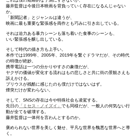
藤井監督は今後日本映画を背負っていく存在になるんじゃない
か。
「新聞記者」とジャンルは違うが、
映画に最も重要な緊張感を両作とも巧みに引き出している。
それは迫力ある暴力シーンも落ち着いた食事のシーンも、
いい緊張感を醸し出している。
そして時代の描き方も上手い。
本作では1999年、2005年、2019年を繋ぐドラマだが、その時代
の特徴が絶妙。
携帯電話は一つの分かりやすさの象徴だが、
ヤクザの価値が変化する流れはもの悲しさと共に街の景観さえも
訴えかける。
プリウスが残酷に感じたのも僕だけではないはず。
煙突だけが変わらない。
そして、SNSの存在は今や特殊社会も凌駕する。
先日の
「ミセス・ノイズイ」
でも同様だが、一般人の何気ない行
動が全てを破壊する。
藤井監督は一体何を言わんとするのか。
褒められない世界を美しく魅せ、平凡な世界を醜悪な世界へと導
く。