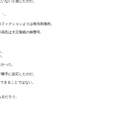
たいないと感じたのだ。
・・。
のフィクションよりは相当刺激的。
井高氏は大王製紙の御曹司。
。
た。
い。
なかった。
が勝手に反応したのだ。
はできることではない。
あるだろう。