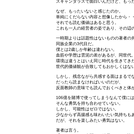
スキャンダラスで面白いんだけど、もっ
なぜ、もったいないと感じたのか。
単純にくだらない内容と想像したから・
それでも読む価値はあると思う。
これも一人の経営者の姿であり、その辺
一時期よりは話題性はないものの著者の
同族企業の3代目だ。
僕とは2歳しか年齢は違わない。
血筋や学歴は雲泥の差があるが、同世代
環境は違うとはいえ同じ時代を生きてき
世代的価値観が合致してもおかしくはな
しかし、残念ながら共感する面はまるで
だったら読まなければいいのだが、
反面教師の意味でも読んでおくべきと体
106億を賭博で使ってしまうなんて僕に
そんな勇気を持ち合わせていない。
しかし、可能性はゼロではない。
少なからず高揚感も味わいたい気持ちも
だが、それを楽しみたい勇気はない。
著者は言う。