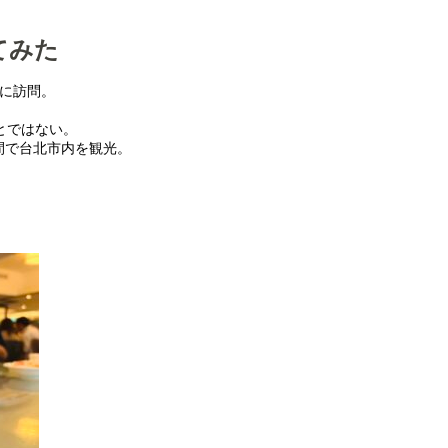
てみた
湾に訪問。
。
とではない。
間で台北市内を観光。