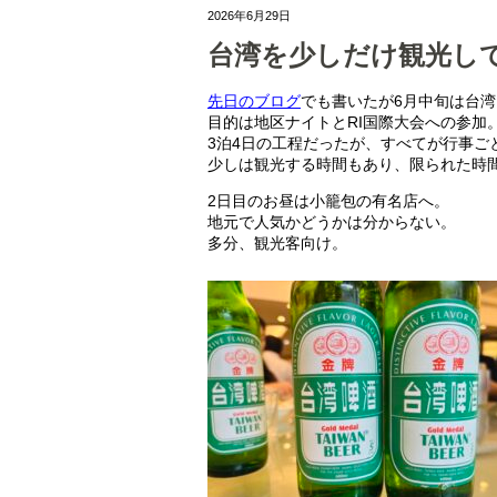
2026年6月29日
台湾を少しだけ観光し
先日のブログ
でも書いたが6月中旬は台
目的は地区ナイトとRI国際大会への参加
3泊4日の工程だったが、すべてが行事ご
少しは観光する時間もあり、限られた時
2日目のお昼は小籠包の有名店へ。
地元で人気かどうかは分からない。
多分、観光客向け。